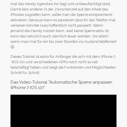
mal das Handy irgendwo hin legt und unbeaufsichtigt lässt.
Damit kein anderer in der Zwischenzeit auf den Inhalt des
iPhones zugreifen kann, sollte man die Sperre entsprechend
aktivieren. Genauso kann es passieren dass Ihr das Telefon mal
verlieren könntet (was hoffentlich nicht passiert). Wenn
jemand das Handy nutzen kann, weil keine Sperre aktiv ist,
kann das natürlich auch ziemlich teuer werden. Vor allem
wenn man mal für ein bis zwei Stunden ins Ausland telefoniert
😉
Dieses Tutorial ist extra für Anfänger die sich mit dem iPhone 7
(IOS 10) und verschiedenen APPs noch nicht so viel
beschäftigt haben und zeigt die Funktionen und Möglichkeiten
Schritt für Schritt.
Das Video-Tutorial "Automatische Sperre anpassen
(iPhone 7 IOS 10)"