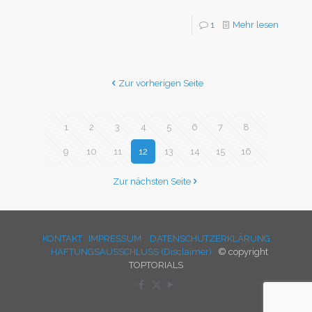
1
Mehr lesen
Zur vorherigen Seite
1
2
3
4
5
6
7
8
9
10
11
12
13
14
15
16
Zur nächsten Seite
KONTAKT
IMPRESSUM
DATENSCHUTZERKLÄRUNG
HAFTUNGSAUSSCHLUSS (Disclaimer)
© copyright
TOPTORIALS