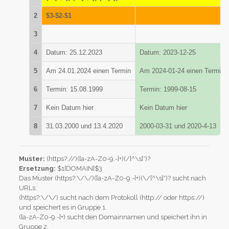
2
$3-$2-$1
3
4
Datum: 25.12.2023
Datum: 2023-12-25
5
Am 24.01.2024 einen Termin
Am 2024-01-24 einen Termin
6
Termin: 15.08.1999
Termin: 1999-08-15
7
Kein Datum hier
Kein Datum hier
8
31.03.2000 und 13.4.2020
2000-03-31 und 2020-4-13
Muster:
(https?://)([a-zA-Z0-9.-]+)(/[^\s]*)?
Ersetzung:
$1[DOMAIN]$3
Das Muster (https?:\/\/)([a-zA-Z0-9.-]+)(\/[^\s]*)? sucht nach
URLs:
(https?:\/\/) sucht nach dem Protokoll (http:// oder https://)
und speichert es in Gruppe 1.
([a-zA-Z0-9.-]+) sucht den Domainnamen und speichert ihn in
Gruppe 2.