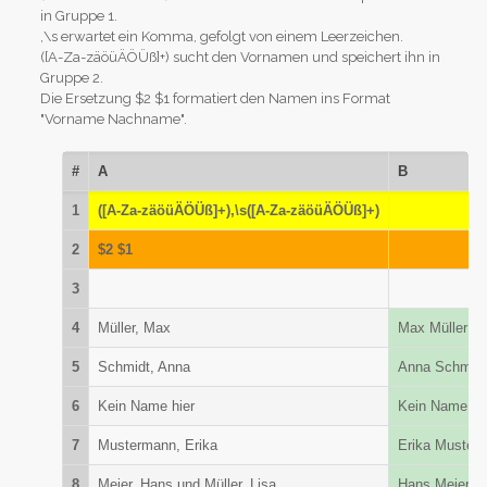
in Gruppe 1.
,\s erwartet ein Komma, gefolgt von einem Leerzeichen.
([A-Za-zäöüÄÖÜß]+) sucht den Vornamen und speichert ihn in
Gruppe 2.
Die Ersetzung $2 $1 formatiert den Namen ins Format
"Vorname Nachname".
#
A
B
1
([A-Za-zäöüÄÖÜß]+),\s([A-Za-zäöüÄÖÜß]+)
2
$2 $1
3
4
Müller, Max
Max Müller
5
Schmidt, Anna
Anna Schmidt
6
Kein Name hier
Kein Name hi
7
Mustermann, Erika
Erika Muster
8
Meier, Hans und Müller, Lisa
Hans Meier un