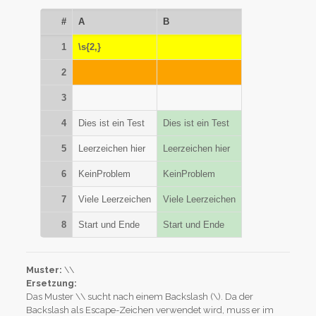
#
A
B
1
\s{2,}
2
3
4
Dies ist ein Test
Dies ist ein Test
5
Leerzeichen hier
Leerzeichen hier
6
KeinProblem
KeinProblem
7
Viele Leerzeichen
Viele Leerzeichen
8
Start und Ende
Start und Ende
Muster:
\\
Ersetzung:
Das Muster \\ sucht nach einem Backslash (\). Da der
Backslash als Escape-Zeichen verwendet wird, muss er im