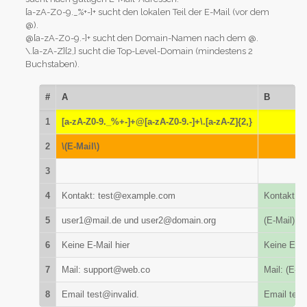
[a-zA-Z0-9._%+-]+ sucht den lokalen Teil der E-Mail (vor dem
@).
@[a-zA-Z0-9.-]+ sucht den Domain-Namen nach dem @.
\.[a-zA-Z]{2,} sucht die Top-Level-Domain (mindestens 2
Buchstaben).
#
A
B
1
[a-zA-Z0-9._%+-]+@[a-zA-Z0-9.-]+\.[a-zA-Z]{2,}
2
\(E-Mail\)
3
4
Kontakt: test@example.com
Kontakt: (
5
user1@mail.de und user2@domain.org
(E-Mail) un
6
Keine E-Mail hier
Keine E-Ma
7
Mail: support@web.co
Mail: (E-Ma
8
Email test@invalid.
Email test