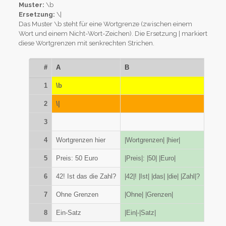
Muster:
\b
Ersetzung:
\|
Das Muster \b steht für eine Wortgrenze (zwischen einem
Wort und einem Nicht-Wort-Zeichen). Die Ersetzung | markiert
diese Wortgrenzen mit senkrechten Strichen.
#
A
B
1
\b
2
\|
3
4
Wortgrenzen hier
|Wortgrenzen| |hier|
5
Preis: 50 Euro
|Preis|: |50| |Euro|
6
42! Ist das die Zahl?
|42|! |Ist| |das| |die| |Zahl|?
7
Ohne Grenzen
|Ohne| |Grenzen|
8
Ein-Satz
|Ein|-|Satz|