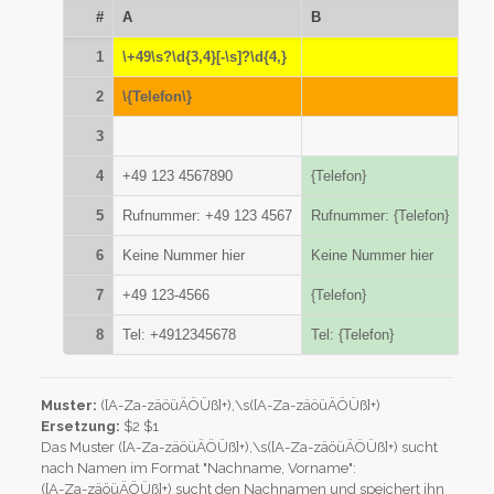
#
A
B
1
\+49\s?\d{3,4}[-\s]?\d{4,}
2
\{Telefon\}
3
4
+49 123 4567890
{Telefon}
5
Rufnummer: +49 123 4567
Rufnummer: {Telefon}
6
Keine Nummer hier
Keine Nummer hier
7
+49 123-4566
{Telefon}
8
Tel: +4912345678
Tel: {Telefon}
Muster:
([A-Za-zäöüÄÖÜß]+),\s([A-Za-zäöüÄÖÜß]+)
Ersetzung:
$2 $1
Das Muster ([A-Za-zäöüÄÖÜß]+),\s([A-Za-zäöüÄÖÜß]+) sucht
nach Namen im Format "Nachname, Vorname":
([A-Za-zäöüÄÖÜß]+) sucht den Nachnamen und speichert ihn