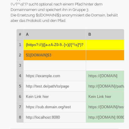
(\/[^\s]*)? sucht optional nach einem Pfad hinter dem
Domainnamen und speichert ihn in Gruppe 3.
Die Ersetzung $1[DOMAIN]$3 anonymisiert die Domain, behält
aber das Protokoll und den Pfad.
#
A
B
1
(https?://)([a-zA-Z0-9.-]+)(/[^\s]*)?
2
$1[DOMAIN]$3
3
4
https://example.com
https://[DOMAIN]
5
http://test.de/path/to/page
http://[DOMAIN]/path/to
6
Kein Link hier
Kein Link hier
7
https://sub.domain.org/test
https://[DOMAIN]/test
8
http://localhost:8080
http://[DOMAIN]:8080