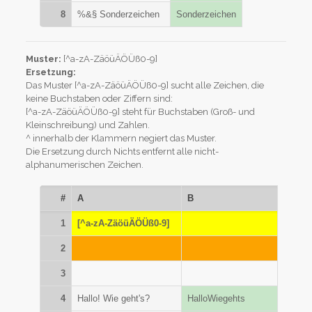
8
%&§ Sonderzeichen
Sonderzeichen
Muster:
[^a-zA-ZäöüÄÖÜß0-9]
Ersetzung:
Das Muster [^a-zA-ZäöüÄÖÜß0-9] sucht alle Zeichen, die
keine Buchstaben oder Ziffern sind:
[^a-zA-ZäöüÄÖÜß0-9] steht für Buchstaben (Groß- und
Kleinschreibung) und Zahlen.
^ innerhalb der Klammern negiert das Muster.
Die Ersetzung durch Nichts entfernt alle nicht-
alphanumerischen Zeichen.
#
A
B
1
[^a-zA-ZäöüÄÖÜß0-9]
2
3
4
Hallo! Wie geht's?
HalloWiegehts