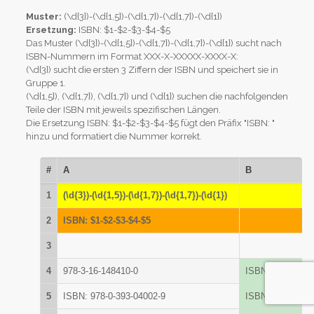
Muster:
(\d{3})-(\d{1,5})-(\d{1,7})-(\d{1,7})-(\d{1})
Ersetzung:
ISBN: $1-$2-$3-$4-$5
Das Muster (\d{3})-(\d{1,5})-(\d{1,7})-(\d{1,7})-(\d{1}) sucht nach
ISBN-Nummern im Format XXX-X-XXXXX-XXXX-X:
(\d{3}) sucht die ersten 3 Ziffern der ISBN und speichert sie in
Gruppe 1.
(\d{1,5}), (\d{1,7}), (\d{1,7}) und (\d{1}) suchen die nachfolgenden
Teile der ISBN mit jeweils spezifischen Längen.
Die Ersetzung ISBN: $1-$2-$3-$4-$5 fügt den Präfix "ISBN: "
hinzu und formatiert die Nummer korrekt.
#
A
B
1
(\d{3})-(\d{1,5})-(\d{1,7})-(\d{1,7})-(\d{1})
2
ISBN: $1-$2-$3-$4-$5
3
4
978-3-16-148410-0
ISBN: 978-3-16-
5
ISBN: 978-0-393-04002-9
ISBN: ISBN: 978