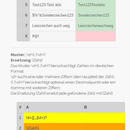
5
Test123-Test äöü
Test123Testäöü
6
$%^&Sonderzeichen123
Sonderzeichen123
7
Leerzeichen auch weg
Leerzeichenauchweg
8
#@!
Muster:
\d+([.,]\d+)?
Ersetzung:
{Zahl}
Das Muster \d+([.,]\d+)? berücksichtigt Zahlen im deutschen
Format:
\d+ sucht eine oder mehrere Ziffern (den Hauptteil der Zahl).
([.,]\d+)? berücksichtigt optional einen Dezimalpunkt oder ein
Komma mit weiteren Ziffern.
Die Ersetzung {Zahl} ersetzt jede gefundene Zahl mit {Zahl}.
#
A
B
1
\d+([.,]\d+)?
2
\{Zahl\}