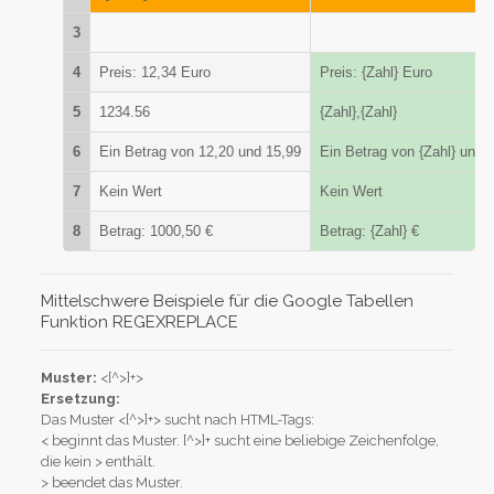
3
4
Preis: 12,34 Euro
Preis: {Zahl} Euro
5
1234.56
{Zahl},{Zahl}
6
Ein Betrag von 12,20 und 15,99
Ein Betrag von {Zahl} und {
7
Kein Wert
Kein Wert
8
Betrag: 1000,50 €
Betrag: {Zahl} €
Mittelschwere Beispiele für die Google Tabellen
Funktion REGEXREPLACE
Muster:
<[^>]+>
Ersetzung:
Das Muster <[^>]+> sucht nach HTML-Tags:
< beginnt das Muster. [^>]+ sucht eine beliebige Zeichenfolge,
die kein > enthält.
> beendet das Muster.