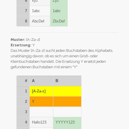
6
xyz
Zyz
7
1abc
1abc
8
AbcDef
ZbcDef
Muster:
[A-Za-z]
Ersetzung:
Y
Das Muster [A-Za-z] sucht jeden Buchstaben des Alphabets,
unabhängig davon, ob es sich um einen Groß- oder
Kleinbuchstaben handelt. Die Ersetzung Y ersetzt jeden
gefundenen Buchstaben mit einem "Y".
#
A
B
1
[A-Za-z]
2
Y
3
4
Hallo123
YYYYY123