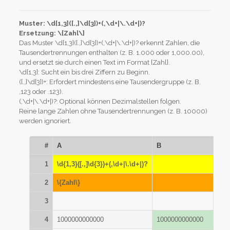
Muster: \d{1,3}([.,]\d{3})+(,\d+|\.\d+|)?
Ersetzung: \{Zahl\}
Das Muster \d{1,3}([.,]\d{3})+(,\d+|\.\d+|)? erkennt Zahlen, die
Tausendertrennungen enthalten (z. B. 1.000 oder 1,000.00),
und ersetzt sie durch einen Text im Format {Zahl}.
\d{1,3}: Sucht ein bis drei Ziffern zu Beginn.
([.,]\d{3})+: Erfordert mindestens eine Tausendergruppe (z. B.
,123 oder .123).
(,\d+|\.\d+|)?: Optional können Dezimalstellen folgen.
Reine lange Zahlen ohne Tausendertrennungen (z. B. 10000)
werden ignoriert.
#
A
B
1
\d{1,3}([.,]\d{3})+(,\d+|\.\d+|)?
2
\{Zahl\}
3
4
1000000000000
1000000000000