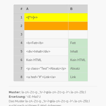
#
A
B
1
<[^>]+>
2
3
4
<b>Fett</b>
Fett
5
<div>Inhalt</div>
Inhalt
6
Kein HTML
Kein HTML
7
<p class="Test">Absatz</p>
Absatz
8
<a href="#">Link</a>
Link
Muster:
[a-zA-Z0-9._%+-]+@[a-zA-Z0-9.-]+\.[a-zA-Z]{2,}
Ersetzung:
\(E-Mail\)
Das Muster [a-zA-Z0-9._%+-]+@[a-zA-Z0-9.-]+\.[a-zA-Z]{2,}
sucht nach gültigen E-Mail-Adressen: