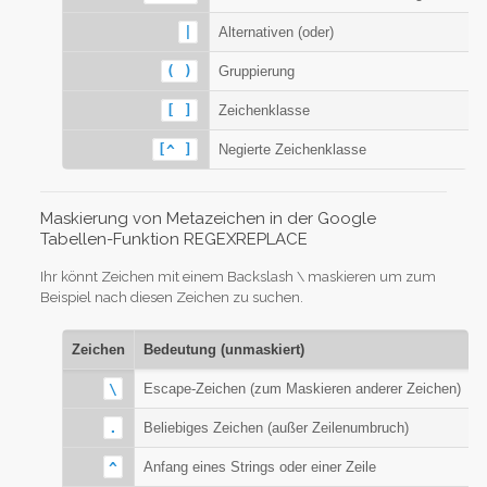
|
Alternativen (oder)
( )
Gruppierung
[ ]
Zeichenklasse
[^ ]
Negierte Zeichenklasse
Maskierung von Metazeichen in der Google
Tabellen-Funktion REGEXREPLACE
Ihr könnt Zeichen mit einem Backslash \ maskieren um zum
Beispiel nach diesen Zeichen zu suchen.
Zeichen
Bedeutung (unmaskiert)
M
\
Escape-Zeichen (zum Maskieren anderer Zeichen)
J
.
Beliebiges Zeichen (außer Zeilenumbruch)
J
^
Anfang eines Strings oder einer Zeile
J