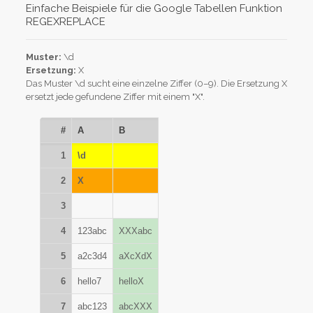
Einfache Beispiele für die Google Tabellen Funktion
REGEXREPLACE
Muster:
\d
Ersetzung:
X
Das Muster \d sucht eine einzelne Ziffer (0–9). Die Ersetzung X
ersetzt jede gefundene Ziffer mit einem "X".
#
A
B
1
\d
2
X
3
4
123abc
XXXabc
5
a2c3d4
aXcXdX
6
hello7
helloX
7
abc123
abcXXX