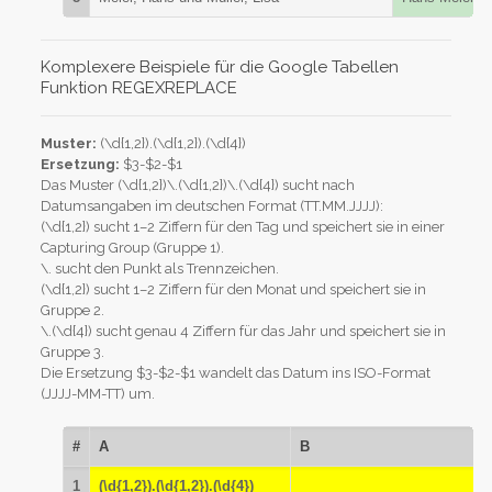
Komplexere Beispiele für die Google Tabellen
Funktion REGEXREPLACE
Muster:
(\d{1,2}).(\d{1,2}).(\d{4})
Ersetzung:
$3-$2-$1
Das Muster (\d{1,2})\.(\d{1,2})\.(\d{4}) sucht nach
Datumsangaben im deutschen Format (TT.MM.JJJJ):
(\d{1,2}) sucht 1–2 Ziffern für den Tag und speichert sie in einer
Capturing Group (Gruppe 1).
\. sucht den Punkt als Trennzeichen.
(\d{1,2}) sucht 1–2 Ziffern für den Monat und speichert sie in
Gruppe 2.
\.(\d{4}) sucht genau 4 Ziffern für das Jahr und speichert sie in
Gruppe 3.
Die Ersetzung $3-$2-$1 wandelt das Datum ins ISO-Format
(JJJJ-MM-TT) um.
#
A
B
1
(\d{1,2}).(\d{1,2}).(\d{4})