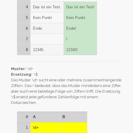
4
Das ist ein Test.
Das ist ein Test!
5
Kein Punkt
Kein Punkt
6
Ende.
Ende!
7
.
!
8
12345.
12345!
Muster:
\d+
Ersetzung:
\$
Das Muster \d+ sucht eine oder mehrere zusammenhängende
Ziffern. Das + bedeutet, dass das Muster mindestens eine Ziffer,
aber auch eine beliebige Folge von Ziffern trifft. Die Ersetzung
\$ ersetzt jede gefundene Zahlenfolge mit einem
Dollarzeichen.
#
A
B
1
\d+