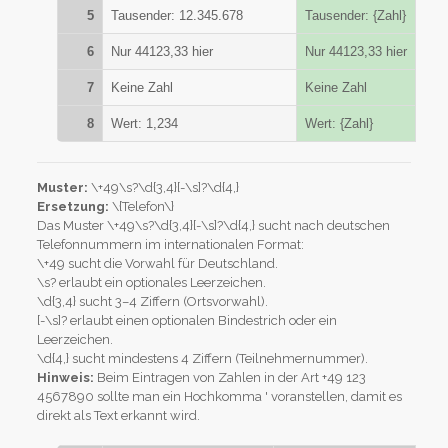
5
Tausender: 12.345.678
Tausender: {Zahl}
6
Nur 44123,33 hier
Nur 44123,33 hier
7
Keine Zahl
Keine Zahl
8
Wert: 1,234
Wert: {Zahl}
Muster:
\+49\s?\d{3,4}[-\s]?\d{4,}
Ersetzung:
\{Telefon\}
Das Muster \+49\s?\d{3,4}[-\s]?\d{4,} sucht nach deutschen
Telefonnummern im internationalen Format:
\+49 sucht die Vorwahl für Deutschland.
\s? erlaubt ein optionales Leerzeichen.
\d{3,4} sucht 3–4 Ziffern (Ortsvorwahl).
[-\s]? erlaubt einen optionalen Bindestrich oder ein
Leerzeichen.
\d{4,} sucht mindestens 4 Ziffern (Teilnehmernummer).
Hinweis:
Beim Eintragen von Zahlen in der Art +49 123
4567890 sollte man ein Hochkomma ' voranstellen, damit es
direkt als Text erkannt wird.