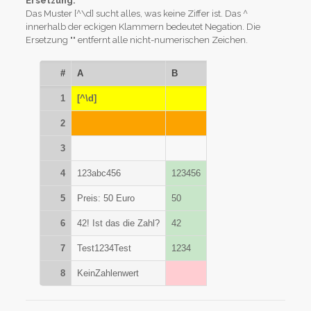
Ersetzung:
Das Muster [^\d] sucht alles, was keine Ziffer ist. Das ^
innerhalb der eckigen Klammern bedeutet Negation. Die
Ersetzung "" entfernt alle nicht-numerischen Zeichen.
#
A
B
1
[^\d]
2
3
4
123abc456
123456
5
Preis: 50 Euro
50
6
42! Ist das die Zahl?
42
7
Test1234Test
1234
8
KeinZahlenwert