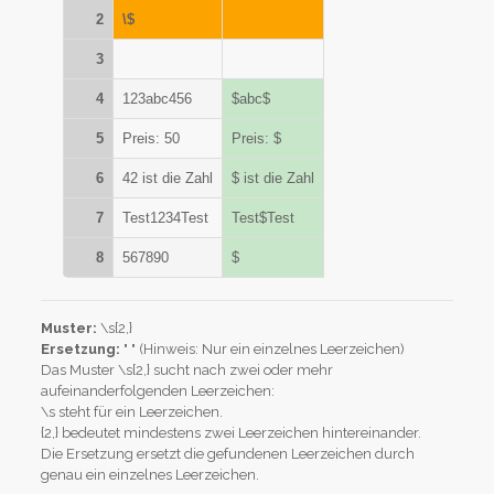
2
\$
3
4
123abc456
$abc$
5
Preis: 50
Preis: $
6
42 ist die Zahl
$ ist die Zahl
7
Test1234Test
Test$Test
8
567890
$
Muster:
\s{2,}
Ersetzung:
" " (Hinweis: Nur ein einzelnes Leerzeichen)
Das Muster \s{2,} sucht nach zwei oder mehr
aufeinanderfolgenden Leerzeichen:
\s steht für ein Leerzeichen.
{2,} bedeutet mindestens zwei Leerzeichen hintereinander.
Die Ersetzung ersetzt die gefundenen Leerzeichen durch
genau ein einzelnes Leerzeichen.