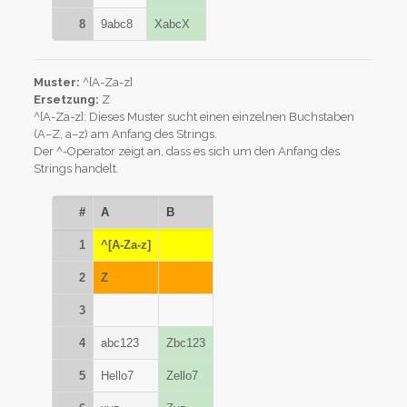
8
9abc8
XabcX
Muster:
^[A-Za-z]
Ersetzung:
Z
^[A-Za-z]: Dieses Muster sucht einen einzelnen Buchstaben
(A–Z, a–z) am Anfang des Strings.
Der ^-Operator zeigt an, dass es sich um den Anfang des
Strings handelt.
#
A
B
1
^[A-Za-z]
2
Z
3
4
abc123
Zbc123
5
Hello7
Zello7