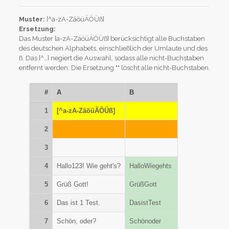
Muster:
[^a-zA-ZäöüÄÖÜß]
Ersetzung:
Das Muster [a-zA-ZäöüÄÖÜß] berücksichtigt alle Buchstaben
des deutschen Alphabets, einschließlich der Umlaute und des
ß. Das [^…] negiert die Auswahl, sodass alle nicht-Buchstaben
entfernt werden. Die Ersetzung "" löscht alle nicht-Buchstaben.
#
A
B
1
[^a-zA-ZäöüÄÖÜß]
2
3
4
Hallo123! Wie geht's?
HalloWiegehts
5
Grüß Gott!
GrüßGott
6
Das ist 1 Test.
DasistTest
7
Schön, oder?
Schönoder