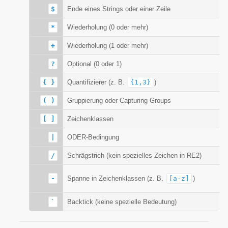
$
Ende eines Strings oder einer Zeile
J
*
Wiederholung (0 oder mehr)
J
+
Wiederholung (1 oder mehr)
J
?
Optional (0 oder 1)
J
{ }
Quantifizierer (z. B.
{1,3}
)
J
( )
Gruppierung oder Capturing Groups
J
[ ]
Zeichenklassen
J
|
ODER-Bedingung
J
/
Schrägstrich (kein spezielles Zeichen in RE2)
N
J
-
Spanne in Zeichenklassen (z. B.
[a-z]
)
A
`
Backtick (keine spezielle Bedeutung)
N