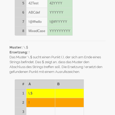
5
42Test
42YYYY
6
ABCdef
YYYYYY
7
!@#hello
!@#YYYYY
8
MixedCase
YYYYYYYYY
Muster:
\.$
Ersetzung:
!
Das Muster \.$ sucht einen Punkt (.), der sich am Ende eines
Strings befindet. Das $ zeigt an, dass das Muster den
Abschluss des Strings treffen soll. Die Ersetzung ! ersetzt den
gefundenen Punkt mit einem Ausrufezeichen.
#
A
B
1
\.$
2
!
3