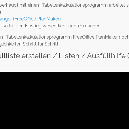
berhaupt mit einem Tabellenkalkulationsprogramm arbeitet so
n:
ger (FreeOffice PlanMaker)
sollte den Einstieg wesentlich leichter machen.
t dem Tabellenkalkulationsprogramm FreeOffice PlanMaker noch 
chkeiten Schritt für Schritt.
liste erstellen / Listen / Ausfüllhilfe 