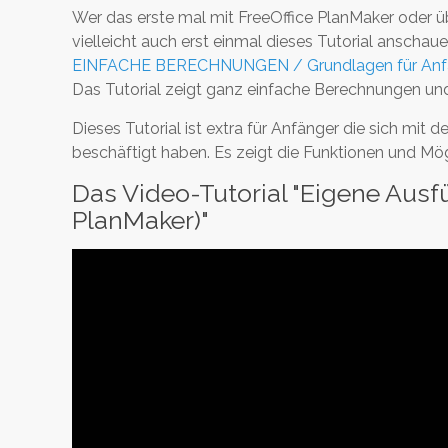
Wer das erste mal mit FreeOffice PlanMaker oder ü
vielleicht auch erst einmal dieses Tutorial anschaue
EINFACHE BERECHNUNGEN / Grundlagen für Anfän
Das Tutorial zeigt ganz einfache Berechnungen und 
Dieses Tutorial ist extra für Anfänger die sich mi
beschäftigt haben. Es zeigt die Funktionen und Mögli
Das Video-Tutorial "Eigene Ausfüll
PlanMaker)"