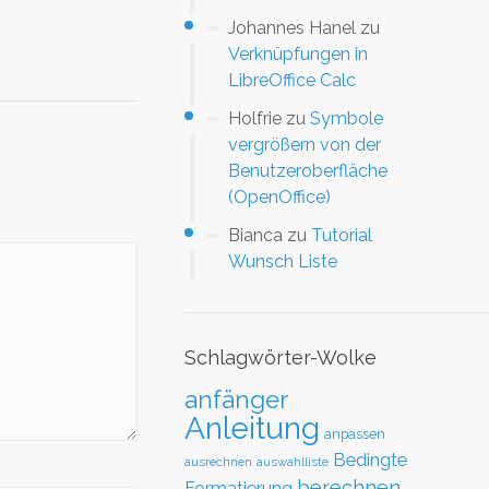
Johannes Hanel
zu
Verknüpfungen in
LibreOffice Calc
Holfrie
zu
Symbole
vergrößern von der
Benutzeroberfläche
(OpenOffice)
Bianca
zu
Tutorial
Wunsch Liste
Schlagwörter-Wolke
anfänger
Anleitung
anpassen
Bedingte
ausrechnen
auswahlliste
berechnen
Formatierung