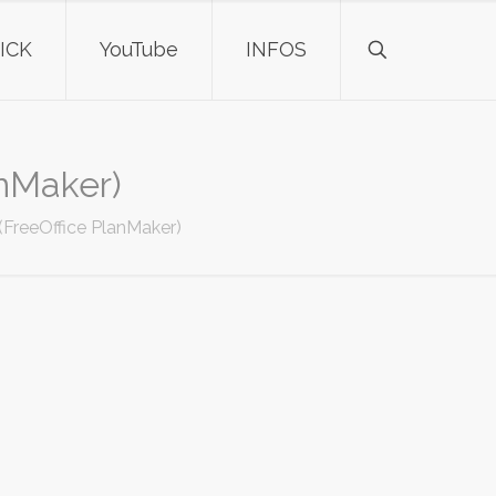
ICK
YouTube
INFOS
anMaker)
e (FreeOffice PlanMaker)