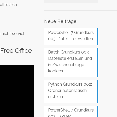
llte sich
Neue Beiträge
PowerShell 7 Grundkurs
nicht so viel
003: Dateiliste erstellen
(Free Office
Batch Grundkurs 003:
Dateiliste erstellen und
in Zwischenablage
kopieren
Python Grundkurs 002:
Ordner automatisch
erstellen
PowerShell 7 Grundkurs
002: Ordner