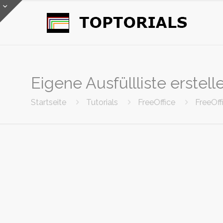
Eigene Ausfüllliste erstell
Startseite
Tutorials
FreeOffice
FreeOff