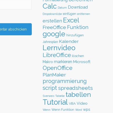
Calc
Download
Datum
einfügen
Dropdownliste
entfernen
Excel
erstellen
Funktion
FreeOffice
google
hinzufügen
Kalender
Jahresplan
Lernvideo
LibreOffice
löschen
markieren
Microsoft
Makro
OpenOffice
PlanMaker
programmierung
script
spreadsheets
tabellen
Sverweis
Tabelle
Tutorial
Video
VBA
wps
Wenn Funktion
Wenn
Word