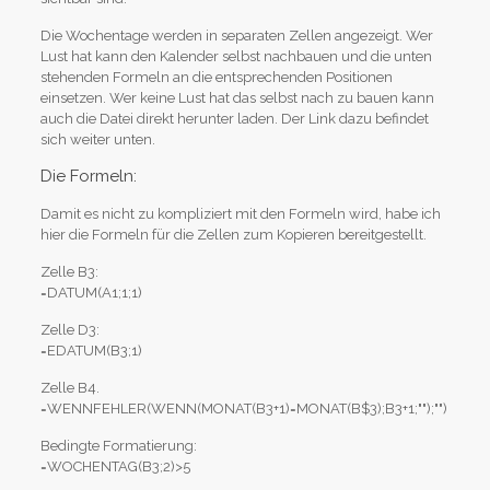
Die Wochentage werden in separaten Zellen angezeigt. Wer
Lust hat kann den Kalender selbst nachbauen und die unten
stehenden Formeln an die entsprechenden Positionen
einsetzen. Wer keine Lust hat das selbst nach zu bauen kann
auch die Datei direkt herunter laden. Der Link dazu befindet
sich weiter unten.
Die Formeln:
Damit es nicht zu kompliziert mit den Formeln wird, habe ich
hier die Formeln für die Zellen zum Kopieren bereitgestellt.
Zelle B3:
=DATUM(A1;1;1)
Zelle D3:
=EDATUM(B3;1)
Zelle B4.
=WENNFEHLER(WENN(MONAT(B3+1)=MONAT(B$3);B3+1;"");"")
Bedingte Formatierung:
=WOCHENTAG(B3;2)>5