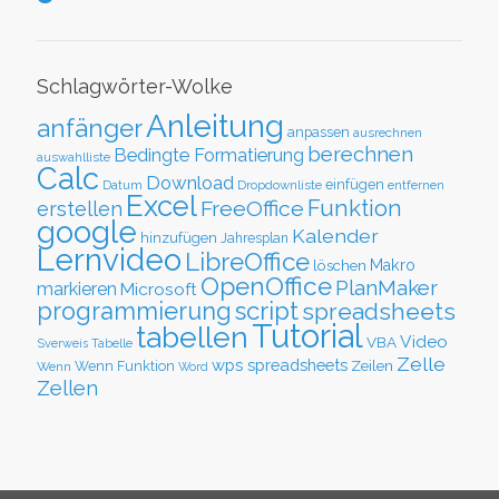
Schlagwörter-Wolke
Anleitung
anfänger
anpassen
ausrechnen
berechnen
Bedingte Formatierung
auswahlliste
Calc
Download
einfügen
Datum
Dropdownliste
entfernen
Excel
Funktion
FreeOffice
erstellen
google
Kalender
hinzufügen
Jahresplan
Lernvideo
LibreOffice
löschen
Makro
OpenOffice
PlanMaker
markieren
Microsoft
script
programmierung
spreadsheets
Tutorial
tabellen
Video
VBA
Sverweis
Tabelle
Zelle
wps spreadsheets
Zeilen
Wenn Funktion
Wenn
Word
Zellen