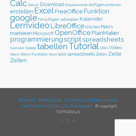
Calc
Download
einfügen
Datum
Dropdownliste
entfernen
Excel
Funktion
FreeOffice
erstellen
google
Kalender
hinzufügen
Jahresplan
Lernvideo
LibreOffice
löschen
Makro
OpenOffice
PlanMaker
markieren
Microsoft
script
programmierung
spreadsheets
Tutorial
tabellen
Video
VBA
Sverweis
Tabelle
Zelle
wps spreadsheets
Zeilen
Wenn Funktion
Wenn
Word
Zellen
KONTAKT
IMPRESSUM
DATENSCHUTZERKLÄRUNG
HAFTUNGSAUSSCHLUSS (Disclaimer)
© copyright
TOPTORIALS