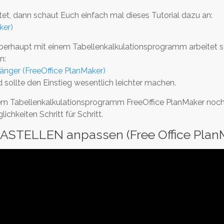
et, dann schaut Euch einfach mal dieses Tutorial dazu an:
ker)
berhaupt mit einem Tabellenkalkulationsprogramm arbeitet so
n:
ger (FreeOffice PlanMaker)
sollte den Einstieg wesentlich leichter machen.
t dem Tabellenkalkulationsprogramm FreeOffice PlanMaker noch 
chkeiten Schritt für Schritt.
STELLEN anpassen (Free Office PlanM