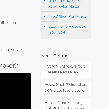
Tutorials über Free
Office PlanMaker
FreeOffice PlanMaker
llte sich
Alle meine Videos auf
YouTube
nicht so viel
Neue Beiträge
aker)"
Python Grundkurs 003:
Dateiliste erstellen
PowerShell 7 Grundkurs
003: Dateiliste erstellen
Batch Grundkurs 003:
Dateiliste erstellen und