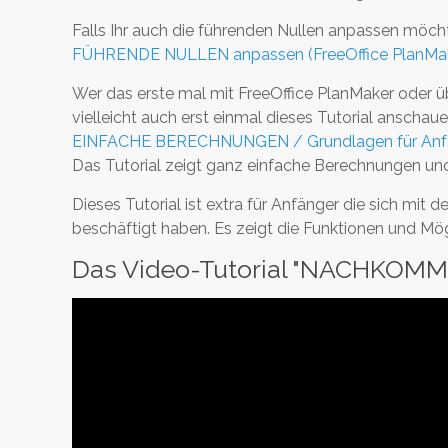
Falls Ihr auch die führenden Nullen anpassen möcht
FÜHRENDE NULLEN anpassen (FreeOffice PlanMa
Wer das erste mal mit FreeOffice PlanMaker oder ü
vielleicht auch erst einmal dieses Tutorial anschaue
EINFACHE BERECHNUNGEN / Grundlagen für Anfän
Das Tutorial zeigt ganz einfache Berechnungen und 
Dieses Tutorial ist extra für Anfänger die sich mi
beschäftigt haben. Es zeigt die Funktionen und Mögli
Das Video-Tutorial "NACHKOMMA