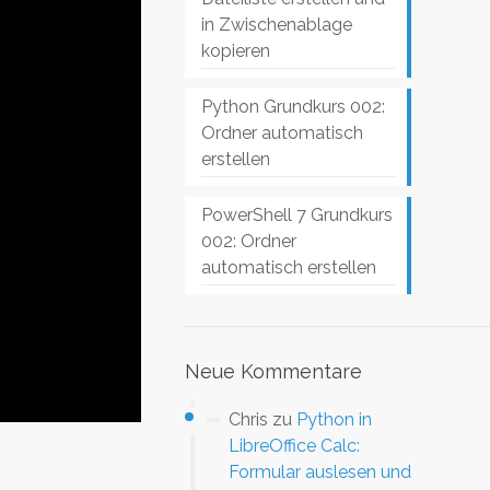
in Zwischenablage
kopieren
Python Grundkurs 002:
Ordner automatisch
erstellen
PowerShell 7 Grundkurs
002: Ordner
automatisch erstellen
Neue Kommentare
Chris
zu
Python in
LibreOffice Calc:
Formular auslesen und