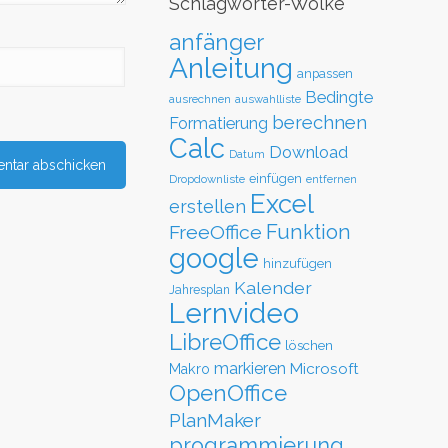
Schlagwörter-Wolke
anfänger
Anleitung
anpassen
Bedingte
ausrechnen
auswahlliste
berechnen
Formatierung
Calc
Download
Datum
einfügen
Dropdownliste
entfernen
Excel
erstellen
Funktion
FreeOffice
google
hinzufügen
Kalender
Jahresplan
Lernvideo
LibreOffice
löschen
markieren
Microsoft
Makro
OpenOffice
PlanMaker
programmierung