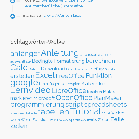
Holfrie
zu
Symbole vergrößern von der
Benutzeroberfläche (OpenOffice)
Bianca
zu
Tutorial Wunsch Liste
Schlagwörter-Wolke
Anleitung
anfänger
anpassen
ausrechnen
berechnen
Bedingte Formatierung
auswahlliste
Calc
Download
einfügen
Datum
Dropdownliste
entfernen
Excel
Funktion
FreeOffice
erstellen
google
Kalender
hinzufügen
Jahresplan
Lernvideo
LibreOffice
löschen
Makro
OpenOffice
PlanMaker
markieren
Microsoft
script
programmierung
spreadsheets
Tutorial
tabellen
Video
VBA
Sverweis
Tabelle
Zelle
wps spreadsheets
Zeilen
Wenn Funktion
Wenn
Word
Zellen