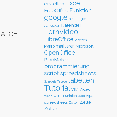
Excel
erstellen
Funktion
FreeOffice
google
hinzufügen
Kalender
Jahresplan
Lernvideo
XMATCH
LibreOffice
löschen
markieren
Microsoft
Makro
OpenOffice
PlanMaker
programmierung
script
spreadsheets
tabellen
Sverweis
Tabelle
Tutorial
Video
VBA
wps
Wenn Funktion
Wenn
Word
Zelle
spreadsheets
Zeilen
Zellen