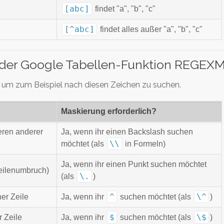
[abc]
findet "a", "b", "c"
[^abc]
findet alles außer "a", "b", "c"
 der Google Tabellen-Funktion REGE
n um zum Beispiel nach diesen Zeichen zu suchen.
Maskierung erforderlich?
ren anderer
Ja, wenn ihr einen Backslash suchen
\\
möchtet (als
in Formeln)
Ja, wenn ihr einen Punkt suchen möchtet
eilenumbruch)
\.
(als
)
^
\^
er Zeile
Ja, wenn ihr
suchen möchtet (als
)
$
\$
r Zeile
Ja, wenn ihr
suchen möchtet (als
)