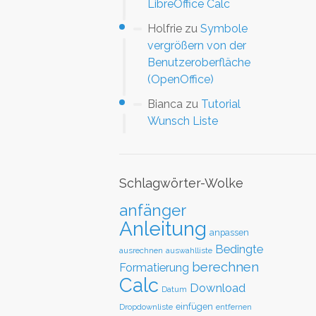
LibreOffice Calc
Holfrie
zu
Symbole
vergrößern von der
Benutzeroberfläche
(OpenOffice)
Bianca
zu
Tutorial
Wunsch Liste
Schlagwörter-Wolke
anfänger
Anleitung
anpassen
Bedingte
ausrechnen
auswahlliste
berechnen
Formatierung
Calc
Download
Datum
einfügen
Dropdownliste
entfernen