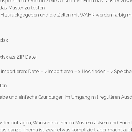
ausprobieren. Oben in Zelle A1 stellt Ihr Euch das Muster z
das Muster zu testen.
H zurückgegeben und die Zellen mit WAHR werden farbig mar
lsx
 als ZIP Datei
 importieren: Datei – > Importieren – > Hochladen – > Speiche
ten
 habe und einfache Grundlagen im Umgang mit regulären Ausdr
uster eintragen, Wünsche zu neuen Mustern äußern und Euch 
 das ganze Thema ist zwar etwas kompliziert aber macht auch