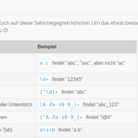
e Euch auf dieser Seite begegnen könnten. Um das etwas bess
u 🙂
Beispiel
a.c
findet "abc", "axc", aber nicht "ac"
\d+
findet "12345"
[^\d]+
findet "abc"
[A-Za-z0-9_]+
er Unterstrich
findet "abc_123"
[^A-Za-z0-9_]+
hen
findet "!@#"
a\s+b
h Tab)
findet "a b"