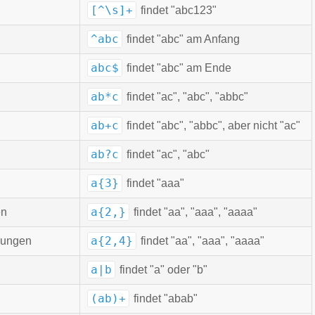
[^\s]+
findet "abc123"
^abc
findet "abc" am Anfang
abc$
findet "abc" am Ende
ab*c
findet "ac", "abc", "abbc"
ab+c
findet "abc", "abbc", aber nicht "ac"
ab?c
findet "ac", "abc"
a{3}
findet "aaa"
a{2,}
en
findet "aa", "aaa", "aaaa"
a{2,4}
lungen
findet "aa", "aaa", "aaaa"
a|b
findet "a" oder "b"
(ab)+
findet "abab"