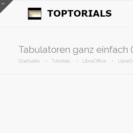
Tabulatoren ganz einfach (
Startseite
Tutorials
LibreOffice
LibreOf