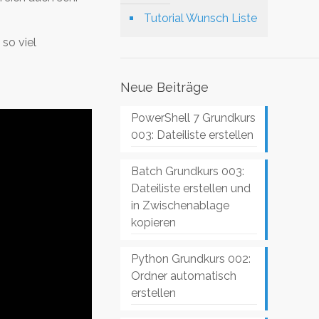
Tutorial Wunsch Liste
so viel
Neue Beiträge
PowerShell 7 Grundkurs
003: Dateiliste erstellen
Batch Grundkurs 003:
Dateiliste erstellen und
in Zwischenablage
kopieren
Python Grundkurs 002:
Ordner automatisch
erstellen