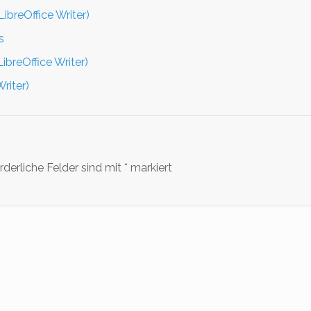
ibreOffice Writer)
s
breOffice Writer)
riter)
rderliche Felder sind mit
*
markiert