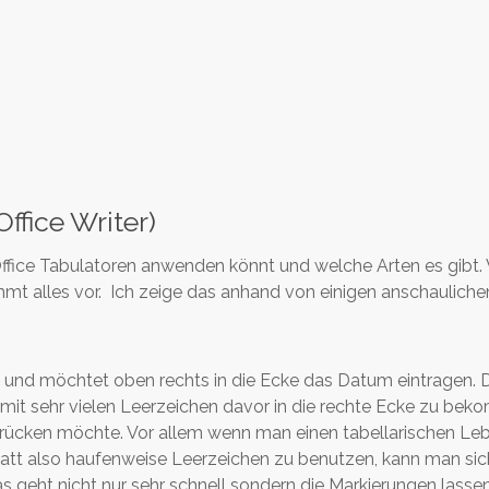
ffice Writer)
 Office Tabulatoren anwenden könnt und welche Arten es gibt. 
mt alles vor. Ich zeige das anhand von einigen anschaulichen
t und möchtet oben rechts in die Ecke das Datum eintragen. D
t sehr vielen Leerzeichen davor in die rechte Ecke zu bek
inrücken möchte. Vor allem wenn man einen tabellarischen Leb
Statt also haufenweise Leerzeichen zu benutzen, kann man sic
 geht nicht nur sehr schnell sondern die Markierungen lassen