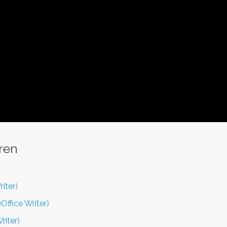
ren
iter)
ffice Writer)
riter)