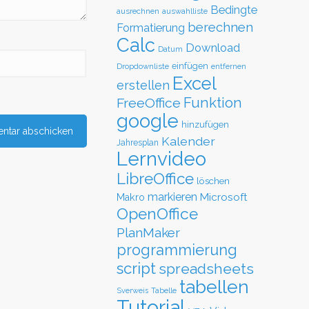
Bedingte
ausrechnen
auswahlliste
berechnen
Formatierung
Calc
Download
Datum
einfügen
Dropdownliste
entfernen
Excel
erstellen
Funktion
FreeOffice
google
hinzufügen
Kalender
Jahresplan
Lernvideo
LibreOffice
löschen
markieren
Microsoft
Makro
OpenOffice
PlanMaker
programmierung
script
spreadsheets
tabellen
Sverweis
Tabelle
Tutorial