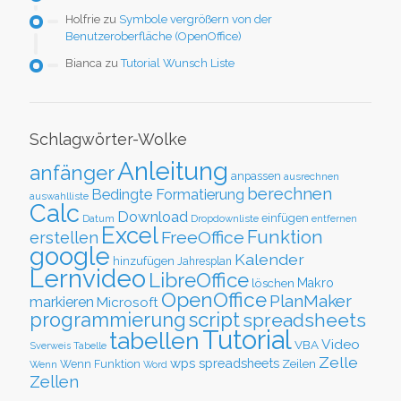
Holfrie
zu
Symbole vergrößern von der
Benutzeroberfläche (OpenOffice)
Bianca
zu
Tutorial Wunsch Liste
Schlagwörter-Wolke
Anleitung
anfänger
anpassen
ausrechnen
berechnen
Bedingte Formatierung
auswahlliste
Calc
Download
einfügen
Datum
Dropdownliste
entfernen
Excel
Funktion
FreeOffice
erstellen
google
Kalender
hinzufügen
Jahresplan
Lernvideo
LibreOffice
löschen
Makro
OpenOffice
PlanMaker
markieren
Microsoft
script
programmierung
spreadsheets
Tutorial
tabellen
Video
VBA
Sverweis
Tabelle
Zelle
wps spreadsheets
Zeilen
Wenn Funktion
Wenn
Word
Zellen