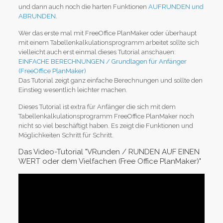
und dann auch noch die harten Funktionen
AUFRUNDEN und
ABRUNDEN
.
Wer das erste mal mit FreeOffice PlanMaker oder überhaupt
mit einem Tabellenkalkulationsprogramm arbeitet sollte sich
vielleicht auch erst einmal dieses Tutorial anschauen:
EINFACHE BERECHNUNGEN / Grundlagen für Anfänger
(FreeOffice PlanMaker)
Das Tutorial zeigt ganz einfache Berechnungen und sollte den
Einstieg wesentlich leichter machen.
Dieses Tutorial ist extra für Anfänger die sich mit dem
Tabellenkalkulationsprogramm FreeOffice PlanMaker noch
nicht so viel beschäftigt haben. Es zeigt die Funktionen und
Möglichkeiten Schritt für Schritt.
Das Video-Tutorial "VRunden / RUNDEN AUF EINEN
WERT oder dem Vielfachen (Free Office PlanMaker)"