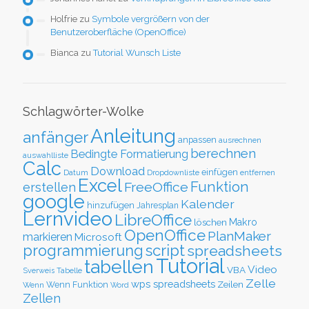
Holfrie
zu
Symbole vergrößern von der
Benutzeroberfläche (OpenOffice)
Bianca
zu
Tutorial Wunsch Liste
Schlagwörter-Wolke
Anleitung
anfänger
anpassen
ausrechnen
berechnen
Bedingte Formatierung
auswahlliste
Calc
Download
einfügen
Datum
Dropdownliste
entfernen
Excel
Funktion
FreeOffice
erstellen
google
Kalender
hinzufügen
Jahresplan
Lernvideo
LibreOffice
löschen
Makro
OpenOffice
PlanMaker
markieren
Microsoft
script
programmierung
spreadsheets
Tutorial
tabellen
Video
VBA
Sverweis
Tabelle
Zelle
wps spreadsheets
Zeilen
Wenn Funktion
Wenn
Word
Zellen