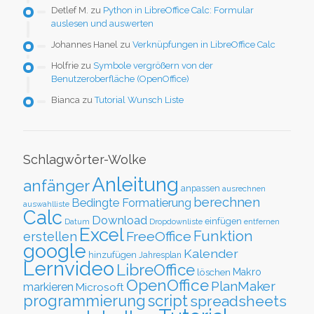
Detlef M.
zu
Python in LibreOffice Calc: Formular
auslesen und auswerten
Johannes Hanel
zu
Verknüpfungen in LibreOffice Calc
Holfrie
zu
Symbole vergrößern von der
Benutzeroberfläche (OpenOffice)
Bianca
zu
Tutorial Wunsch Liste
Schlagwörter-Wolke
Anleitung
anfänger
anpassen
ausrechnen
berechnen
Bedingte Formatierung
auswahlliste
Calc
Download
einfügen
Datum
Dropdownliste
entfernen
Excel
Funktion
FreeOffice
erstellen
google
Kalender
hinzufügen
Jahresplan
Lernvideo
LibreOffice
löschen
Makro
OpenOffice
PlanMaker
markieren
Microsoft
script
programmierung
spreadsheets