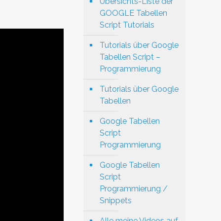
Übersichts-Liste der
GOOGLE Tabellen
Script Tutorials
Tutorials über Google
Tabellen Script –
Programmierung
Tutorials über Google
Tabellen
Google Tabellen
Script
Programmierung
Google Tabellen
Script
Programmierung /
Snippets
Alle meine Videos auf