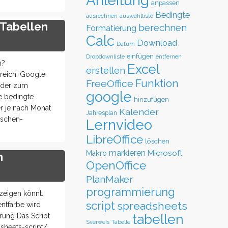
Anleitung
anpassen
Bedingte
ausrechnen
auswahlliste
 Tabellen
berechnen
Formatierung
Calc
Download
Datum
einfügen
Dropdownliste
entfernen
h?
Excel
erstellen
reich: Google
Funktion
FreeOffice
ender zum
google
e bedingte
hinzufügen
er je nach Monat
Kalender
Jahresplan
ischen-
Lernvideo
LibreOffice
löschen
markieren
Microsoft
Makro
n
OpenOffice
PlanMaker
programmierung
zeigen könnt.
script
spreadsheets
entfarbe wird
tabellen
rung Das Script
Sverweis
Tabelle
sheets-script/