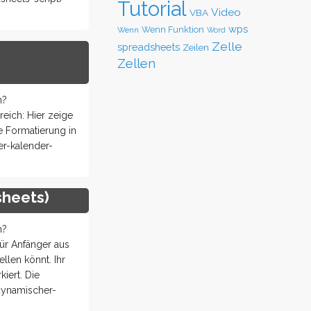
Tutorial
Video
VBA
wps
Wenn Funktion
Wenn
Word
Zelle
spreadsheets
Zeilen
Zellen
h?
ich: Hier zeige
e Formatierung in
er-kalender-
sheets)
h?
r Anfänger aus
llen könnt. Ihr
iert. Die
dynamischer-