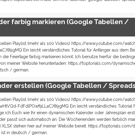
der farbig markieren (Google Tabellen /
ellen Playlist (mehr als 100 Videos) https://www.youtube.com/watc
gMQ Ein leicht verständliches Tutorial für Anfänger aus dem Bere
die Feiertage farbig markieren könnt. Ich benutze hierfür die beding
on meiner Website herunterladen: https://toptorials.com/dynamisch
utsch / german.
der erstellen (Google Tabellen / Spread
ellen Playlist (mehr als 100 Videos) https://www.youtube.com/watc
tVQd-FdFdlPOwf9LLaC789gMQ Ein leicht verständliches Tutorial fü
 ich Euch wie Ihr einen dynamischen Kalender oder Jahresplan erste
nder passt sich automatisch an. Die Wochenenden werden farblich mark
LSX stehen hier auf meiner Website bereit: https://toptorials.com/
ist in deutsch / german.