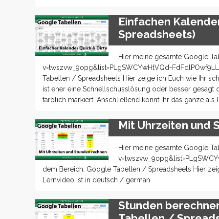
Einfachen Kalender
Spreadsheets)
Hier meine gesamte Google Tab
v=twszvw_9opg&list=PLgSWCYwHtVQd-FdFdlPOwf9LLaC789
Tabellen / Spreadsheets Hier zeige ich Euch wie Ihr sc
ist eher eine Schnellschusslösung oder besser gesagt
farblich markiert. Anschließend könnt Ihr das ganze als
Mit Uhrzeiten und 
Hier meine gesamte Google Tab
v=twszvw_9opg&list=PLgSWCYwH
dem Bereich: Google Tabellen / Spreadsheets Hier zeig
Lernvideo ist in deutsch / german.
Stunden berechnen
Tabellen / Spread