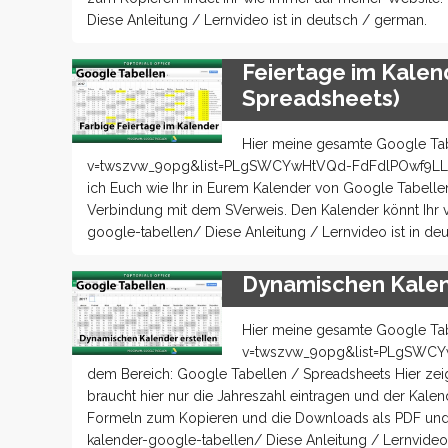
Diese Anleitung / Lernvideo ist in deutsch / german.
Feiertage im Kalen
Spreadsheets)
Hier meine gesamte Google Tab
v=twszvw_9opg&list=PLgSWCYwHtVQd-FdFdlPOwf9LLaC789
ich Euch wie Ihr in Eurem Kalender von Google Tabellen 
Verbindung mit dem SVerweis. Den Kalender könnt Ihr v
google-tabellen/ Diese Anleitung / Lernvideo ist in de
Dynamischen Kalen
Hier meine gesamte Google Tab
v=twszvw_9opg&list=PLgSWCYwH
dem Bereich: Google Tabellen / Spreadsheets Hier zeige
braucht hier nur die Jahreszahl eintragen und der Kale
Formeln zum Kopieren und die Downloads als PDF und X
kalender-google-tabellen/ Diese Anleitung / Lernvideo 