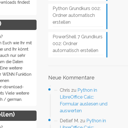
ownloads findest
Python Grundkurs 002:
Ordner automatisch
erstellen
)
PowerShell 7 Grundkurs
h?
Euch wie Ihr mit
002: Ordner
e und Ihr könnt
automatisch erstellen
 auch nur sehr
 um die Daten
Eine weitere
der WENN Funktion
Neue Kommentare
benen
der-download-
Chris
zu
Python in
ts Viele weitere
LibreOffice Calc:
ch / german.
Formular auslesen und
auswerten
llen)
Detlef M.
zu
Python in
LibreOffice Calc:
h?