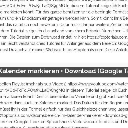
tVQd-FdFdlPOwf9LLaC789gMQ In diesem Tutorial zeige ich Euch w
ig markieren könnt. Für das ganze benutzen wir die bedingte Formati
atum und ein Enddatum eingetragen werden kann. Somit könnt Ihr 5 Be
t das natürlich noch erweitern. Dafür müsst Ihr nur weitere Zellen mit
em Tutorial zeige ich das anhand von einem Beispiel für meinen Url
ren. Die Dateien zum Download findet Ihr hier: https://toptorials.co
in leicht verständliches Tutorial für Anfänger aus dem Bereich: Goo
dest Du auch auf meiner Website: https://toptorials.com Diese Anlei
Kalender markieren + Download (Google T
ellen Playlist (mehr als 100 Videos) https://www.youtube.com/watc
tVQd-FdFdlPOwf9LLaC789gMQ In diesem Tutorial zeige ich Euch w
arkieren könnt. Dies ist eine einfache Variante und gibt Euch die Mö
ch wird dann auch im Kalender markiert. Das Datum für den Beginn u
 müsst Ihr in der Formel einfach nur das Gleichheitszeichen weg lasse
ps://toptorials.com/datumsbereich-im-kalender-markieren-download-
 Bereich: Google Tabellen Spreadsheets Viele weitere Tutorials und D