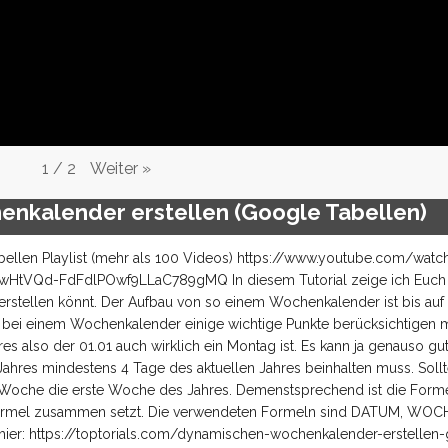
Weiter
»
1
/
2
nkalender erstellen (Google Tabellen)
ellen Playlist (mehr als 100 Videos) https://www.youtube.com/watc
tVQd-FdFdlPOwf9LLaC789gMQ In diesem Tutorial zeige ich Euch w
tellen könnt. Der Aufbau von so einem Wochenkalender ist bis auf
an bei einem Wochenkalender einige wichtige Punkte berücksichtigen 
 also der 01.01 auch wirklich ein Montag ist. Es kann ja genauso gut 
Jahres mindestens 4 Tage des aktuellen Jahres beinhalten muss. Sollte
en Woche die erste Woche des Jahres. Demenstsprechend ist die Forme
e Formel zusammen setzt. Die verwendeten Formeln sind DATUM, WO
ier: https://toptorials.com/dynamischen-wochenkalender-erstellen