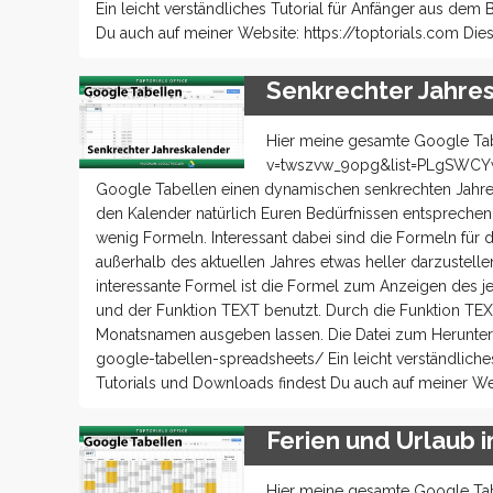
Ein leicht verständliches Tutorial für Anfänger aus dem
Du auch auf meiner Website: https://toptorials.com Dies
Senkrechter Jahre
Hier meine gesamte Google Tab
v=twszvw_9opg&list=PLgSWCYwH
Google Tabellen einen dynamischen senkrechten Jahreska
den Kalender natürlich Euren Bedürfnissen entsprechend
wenig Formeln. Interessant dabei sind die Formeln für 
außerhalb des aktuellen Jahres etwas heller darzustel
interessante Formel ist die Formel zum Anzeigen des j
und der Funktion TEXT benutzt. Durch die Funktion TE
Monatsnamen ausgeben lassen. Die Datei zum Herunterla
google-tabellen-spreadsheets/ Ein leicht verständliche
Tutorials und Downloads findest Du auch auf meiner Web
Ferien und Urlaub 
Hier meine gesamte Google Tab