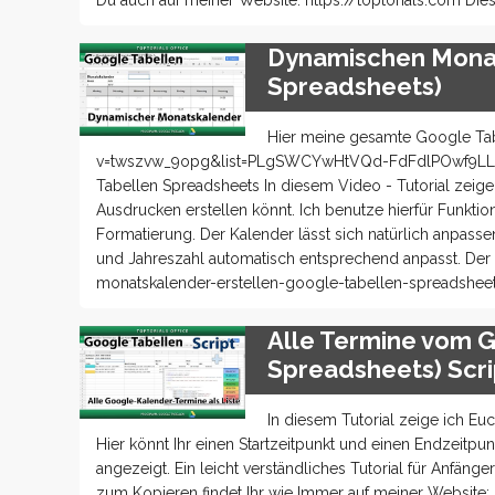
Du auch auf meiner Website: https://toptorials.com Dies
Dynamischen Monat
Spreadsheets)
Hier meine gesamte Google Tab
v=twszvw_9opg&list=PLgSWCYwHtVQd-FdFdlPOwf9LLaC789
Tabellen Spreadsheets In diesem Video - Tutorial zeig
Ausdrucken erstellen könnt. Ich benutze hierfür Fun
Formatierung. Der Kalender lässt sich natürlich anpass
und Jahreszahl automatisch entsprechend anpasst. Der 
monatskalender-erstellen-google-tabellen-spreadsheets
Alle Termine vom G
Spreadsheets) Scri
In diesem Tutorial zeige ich Eu
Hier könnt Ihr einen Startzeitpunkt und einen Endzeitpu
angezeigt. Ein leicht verständliches Tutorial für Anfä
zum Kopieren findet Ihr wie Immer auf meiner Website: 