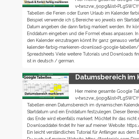
v=twszvw_9opg&list=PLgSWCYwH
Tabellen die Ferien oder Euren Urlaub im Kalender farb
Beispiel verwende ich 5 Bereiche wo jeweils ein Startd
Datum angeben die dann farbig markiert werden. Ihr könn
Enddatum eingeben und die Formel etwas anpassen. In d
den Kalender einzutragen könnt Ihr ganz genauso verfah
kalender-farbig-markieren-download-google-tabellen/ E
Spreadsheets Viele weitere Tutorials und Downloads fin
ist in deutsch / german.
Datumsbereich im 
Hier meine gesamte Google Tab
v=twszvw_9opg&list=PLgSWCYwH
Tabellen einen Datumsbereich im dynamischen Kalender m
Startdatum und ein Enddatum festzulegen. Dieser Berei
das Ende wird ebenfalls markiert. Möchtet Ihr das nicht
Downloaddatei findet Ihr hier auf meiner Website: htt
Ein leicht verständliches Tutorial für Anfänger aus dem