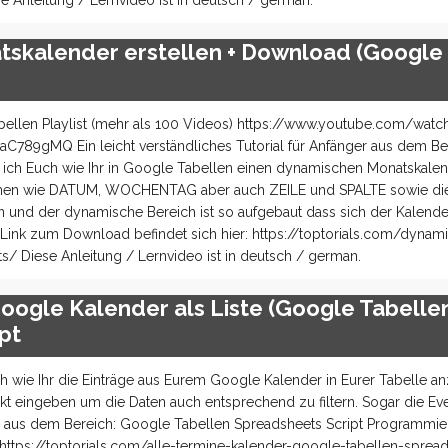
e Anleitung / Lernvideo ist in deutsch / german.
skalender erstellen + Download (Google
ellen Playlist (mehr als 100 Videos) https://www.youtube.com/watc
gMQ Ein leicht verständliches Tutorial für Anfänger aus dem Be
e ich Euch wie Ihr in Google Tabellen einen dynamischen Monatskal
ktionen wie DATUM, WOCHENTAG aber auch ZEILE und SPALTE sowie di
en und der dynamische Bereich ist so aufgebaut dass sich der Kalend
Link zum Download befindet sich hier: https://toptorials.com/dynam
/ Diese Anleitung / Lernvideo ist in deutsch / german.
oogle Kalender als Liste (Google Tabelle
pt
ch wie Ihr die Einträge aus Eurem Google Kalender in Eurer Tabelle an
nkt eingeben um die Daten auch entsprechend zu filtern. Sogar die Ev
nger aus dem Bereich: Google Tabellen Spreadsheets Script Programmie
https://toptorials.com/alle-termine-kalender-google-tabellen-spread