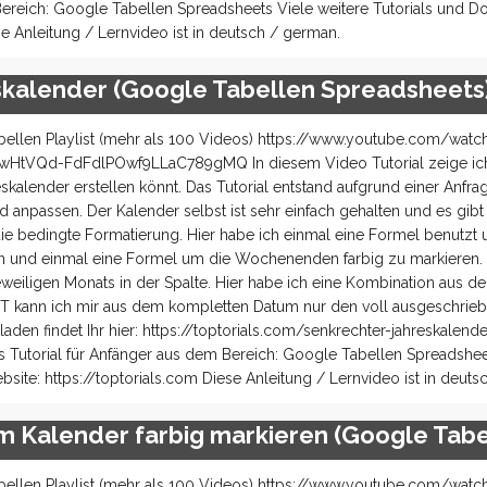
 Bereich: Google Tabellen Spreadsheets Viele weitere Tutorials und D
e Anleitung / Lernvideo ist in deutsch / german.
skalender (Google Tabellen Spreadsheets
ellen Playlist (mehr als 100 Videos) https://www.youtube.com/watc
tVQd-FdFdlPOwf9LLaC789gMQ In diesem Video Tutorial zeige ich 
lender erstellen könnt. Das Tutorial entstand aufgrund einer Anfrag
 anpassen. Der Kalender selbst ist sehr einfach gehalten und es gibt
die bedingte Formatierung. Hier habe ich einmal eine Formel benutzt
len und einmal eine Formel um die Wochenenden farbig zu markieren. 
eweiligen Monats in der Spalte. Hier habe ich eine Kombination aus 
XT kann ich mir aus dem kompletten Datum nur den voll ausgeschrie
den findet Ihr hier: https://toptorials.com/senkrechter-jahreskalen
s Tutorial für Anfänger aus dem Bereich: Google Tabellen Spreadshee
site: https://toptorials.com Diese Anleitung / Lernvideo ist in deuts
im Kalender farbig markieren (Google Tabe
ellen Playlist (mehr als 100 Videos) https://www.youtube.com/watc