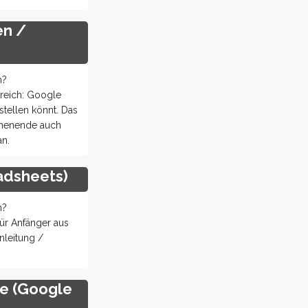
en /
h?
reich: Google
stellen könnt. Das
chenende auch
an.
adsheets)
h?
r Anfänger aus
nleitung /
e (Google