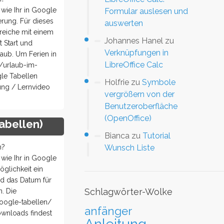
ie Ihr in Google
Formular auslesen und
erung. Für dieses
auswerten
reiche mit einem
Johannes Hanel
zu
 Start und
Verknüpfungen in
aub. Um Ferien in
LibreOffice Calc
m/urlaub-im-
gle Tabellen
Holfrie
zu
Symbole
tung / Lernvideo
vergrößern von der
Benutzeroberfläche
(OpenOffice)
abellen)
Bianca
zu
Tutorial
Wunsch Liste
h?
ie Ihr in Google
glichkeit ein
nd das Datum für
Schlagwörter-Wolke
n. Die
google-tabellen/
anfänger
ownloads findest