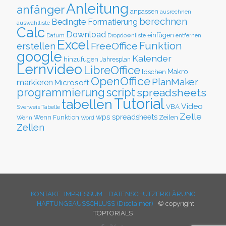
Anleitung
anfänger
anpassen
ausrechnen
berechnen
Bedingte Formatierung
auswahlliste
Calc
Download
einfügen
Datum
Dropdownliste
entfernen
Excel
Funktion
FreeOffice
erstellen
google
Kalender
hinzufügen
Jahresplan
Lernvideo
LibreOffice
löschen
Makro
OpenOffice
PlanMaker
markieren
Microsoft
script
programmierung
spreadsheets
Tutorial
tabellen
Video
VBA
Sverweis
Tabelle
Zelle
wps spreadsheets
Zeilen
Wenn Funktion
Wenn
Word
Zellen
KONTAKT
IMPRESSUM
DATENSCHUTZERKLÄRUNG
HAFTUNGSAUSSCHLUSS (Disclaimer)
© copyright
TOPTORIALS