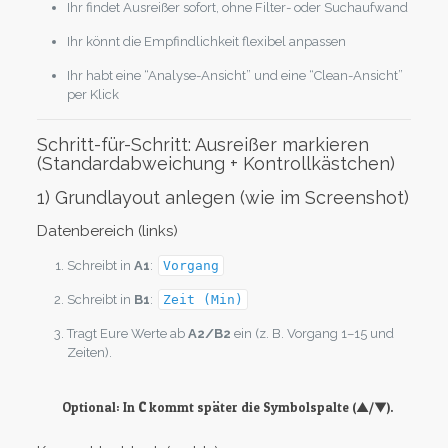
Ihr findet Ausreißer sofort, ohne Filter- oder Suchaufwand
Ihr könnt die Empfindlichkeit flexibel anpassen
Ihr habt eine “Analyse-Ansicht” und eine “Clean-Ansicht”
per Klick
Schritt-für-Schritt: Ausreißer markieren
(Standardabweichung + Kontrollkästchen)
1) Grundlayout anlegen (wie im Screenshot)
Datenbereich (links)
Schreibt in
A1
:
Vorgang
Schreibt in
B1
:
Zeit (Min)
Tragt Eure Werte ab
A2/B2
ein (z. B. Vorgang 1–15 und
Zeiten).
Optional: In
C
kommt später die Symbolspalte (▲/▼).