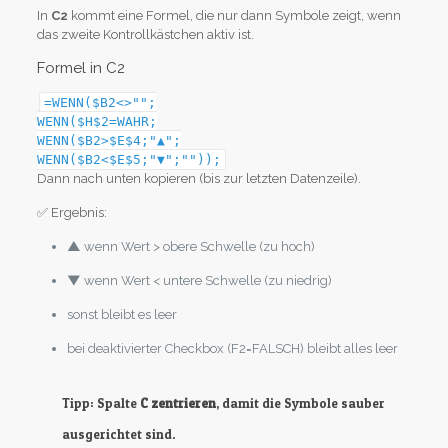
In
C2
kommt eine Formel, die nur dann Symbole zeigt, wenn
das zweite Kontrollkästchen aktiv ist.
Formel in C2
=WENN($B2<>"";
WENN($H$2=WAHR;
WENN($B2>$E$4;"▲";
WENN($B2<$E$5;"▼";""));
Dann nach unten kopieren (bis zur letzten Datenzeile).
✅ Ergebnis:
▲
wenn Wert > obere Schwelle (zu hoch)
▼
wenn Wert < untere Schwelle (zu niedrig)
sonst bleibt es leer
bei deaktivierter Checkbox (F2=FALSCH) bleibt alles leer
Tipp: Spalte
C zentrieren
, damit die Symbole sauber
ausgerichtet sind.