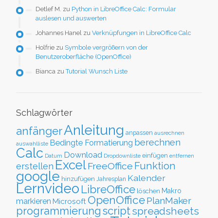
Detlef M.
zu
Python in LibreOffice Calc: Formular
auslesen und auswerten
Johannes Hanel
zu
Verknüpfungen in LibreOffice Calc
Holfrie
zu
Symbole vergrößern von der
Benutzeroberfläche (OpenOffice)
Bianca
zu
Tutorial Wunsch Liste
Schlagwörter
Anleitung
anfänger
anpassen
ausrechnen
berechnen
Bedingte Formatierung
auswahlliste
Calc
Download
einfügen
Datum
Dropdownliste
entfernen
Excel
Funktion
FreeOffice
erstellen
google
Kalender
hinzufügen
Jahresplan
Lernvideo
LibreOffice
löschen
Makro
OpenOffice
PlanMaker
markieren
Microsoft
script
programmierung
spreadsheets