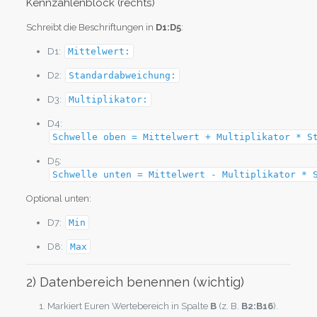
Kennzahlenblock (rechts)
Schreibt die Beschriftungen in
D1:D5
:
D1:
Mittelwert:
D2:
Standardabweichung:
D3:
Multiplikator:
D4:
Schwelle oben = Mittelwert + Multiplikator * S
D5:
Schwelle unten = Mittelwert - Multiplikator * 
Optional unten:
D7:
Min
D8:
Max
2) Datenbereich benennen (wichtig)
Markiert Euren Wertebereich in Spalte
B
(z. B.
B2:B16
).