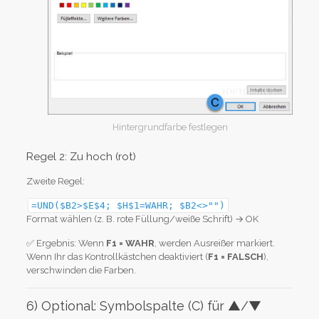
Hintergrundfarbe festlegen
Regel 2: Zu hoch (rot)
Zweite Regel:
=UND($B2>$E$4; $H$1=WAHR; $B2<>"")
Format wählen (z. B. rote Füllung/weiße Schrift) → OK
✅ Ergebnis: Wenn
F1 = WAHR
, werden Ausreißer markiert.
Wenn Ihr das Kontrollkästchen deaktiviert (
F1 = FALSCH
),
verschwinden die Farben.
6) Optional: Symbolspalte (C) für ▲/▼