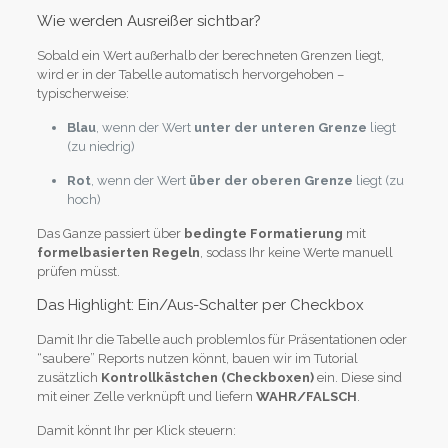
Wie werden Ausreißer sichtbar?
Sobald ein Wert außerhalb der berechneten Grenzen liegt,
wird er in der Tabelle automatisch hervorgehoben –
typischerweise:
Blau
, wenn der Wert
unter der unteren Grenze
liegt
(zu niedrig)
Rot
, wenn der Wert
über der oberen Grenze
liegt (zu
hoch)
Das Ganze passiert über
bedingte Formatierung
mit
formelbasierten Regeln
, sodass Ihr keine Werte manuell
prüfen müsst.
Das Highlight: Ein/Aus-Schalter per Checkbox
Damit Ihr die Tabelle auch problemlos für Präsentationen oder
“saubere” Reports nutzen könnt, bauen wir im Tutorial
zusätzlich
Kontrollkästchen (Checkboxen)
ein. Diese sind
mit einer Zelle verknüpft und liefern
WAHR/FALSCH
.
Damit könnt Ihr per Klick steuern: