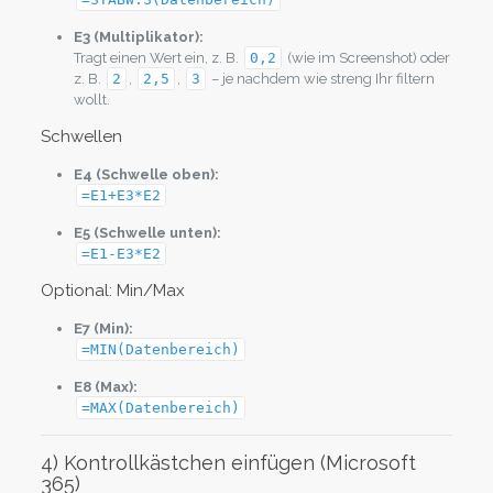
E3 (Multiplikator):
Tragt einen Wert ein, z. B.
0,2
(wie im Screenshot) oder
z. B.
2
,
2,5
,
3
– je nachdem wie streng Ihr filtern
wollt.
Schwellen
E4 (Schwelle oben):
=E1+E3*E2
E5 (Schwelle unten):
=E1-E3*E2
Optional: Min/Max
E7 (Min):
=MIN(Datenbereich)
E8 (Max):
=MAX(Datenbereich)
4) Kontrollkästchen einfügen (Microsoft
365)