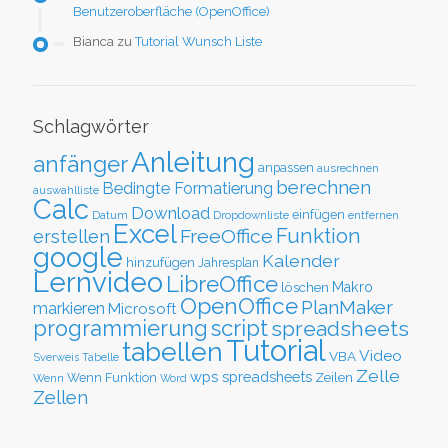
Benutzeroberfläche (OpenOffice)
Bianca
zu
Tutorial Wunsch Liste
Schlagwörter
Anleitung
anfänger
anpassen
ausrechnen
berechnen
Bedingte Formatierung
auswahlliste
Calc
Download
einfügen
Datum
Dropdownliste
entfernen
Excel
Funktion
FreeOffice
erstellen
google
Kalender
hinzufügen
Jahresplan
Lernvideo
LibreOffice
löschen
Makro
OpenOffice
PlanMaker
markieren
Microsoft
script
programmierung
spreadsheets
Tutorial
tabellen
Video
VBA
Sverweis
Tabelle
Zelle
wps spreadsheets
Zeilen
Wenn Funktion
Wenn
Word
Zellen