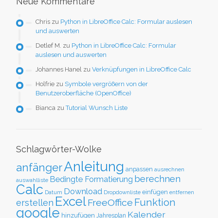
Neue Kommentare
Chris
zu
Python in LibreOffice Calc: Formular auslesen
und auswerten
Detlef M.
zu
Python in LibreOffice Calc: Formular
auslesen und auswerten
Johannes Hanel
zu
Verknüpfungen in LibreOffice Calc
Holfrie
zu
Symbole vergrößern von der
Benutzeroberfläche (OpenOffice)
Bianca
zu
Tutorial Wunsch Liste
Schlagwörter-Wolke
Anleitung
anfänger
anpassen
ausrechnen
berechnen
Bedingte Formatierung
auswahlliste
Calc
Download
einfügen
Datum
Dropdownliste
entfernen
Excel
Funktion
FreeOffice
erstellen
google
Kalender
hinzufügen
Jahresplan