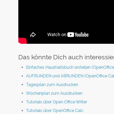
Das könnte Dich auch interessie
Einfaches Haushaltsbuch erstellen (OpenOffice
AUFRUNDEN und ABRUNDEN (OpenOffice Cal
Tagesplan zum Ausdrucken
Wochenplan zum Ausdrucken
Tutorials über Open Office Writer
Tutorials über OpenOffice Calc