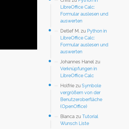
Chris
zu
Python in
LibreOffice Calc:
Formular auslesen und
auswerten
Detlef M.
zu
Python in
LibreOffice Calc:
Formular auslesen und
auswerten
Johannes Hanel
zu
Verknüpfungen in
LibreOffice Calc
Holfrie
zu
Symbole
vergrößern von der
Benutzeroberfläche
(OpenOffice)
Bianca
zu
Tutorial
Wunsch Liste