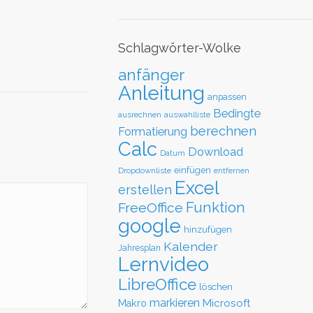
Schlagwörter-Wolke
anfänger
Anleitung
anpassen
Bedingte
ausrechnen
auswahlliste
berechnen
Formatierung
Calc
Download
Datum
einfügen
Dropdownliste
entfernen
Excel
erstellen
Funktion
FreeOffice
google
hinzufügen
Kalender
Jahresplan
Lernvideo
LibreOffice
löschen
markieren
Microsoft
Makro