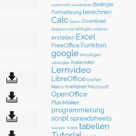
Bedingte
ausrechnen
auswahlliste
berechnen
Formatierung
Calc
Download
Datum
einfügen
Dropdownliste
entfernen
Excel
erstellen
Funktion
FreeOffice
google
hinzufügen
Kalender
Jahresplan
Lernvideo
LibreOffice
löschen
markieren
Microsoft
Makro
OpenOffice
PlanMaker
programmierung
script
spreadsheets
tabellen
Sverweis
Tabelle
Tutorial