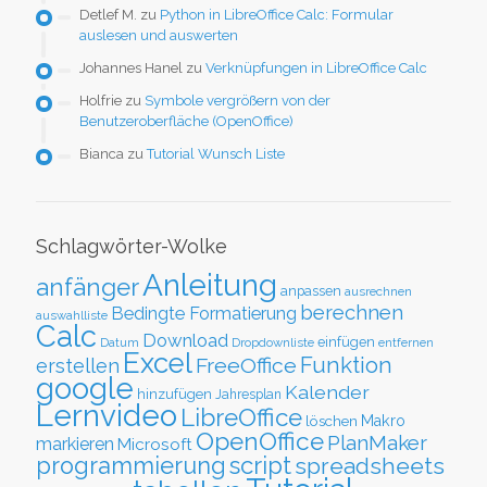
Detlef M.
zu
Python in LibreOffice Calc: Formular
auslesen und auswerten
Johannes Hanel
zu
Verknüpfungen in LibreOffice Calc
Holfrie
zu
Symbole vergrößern von der
Benutzeroberfläche (OpenOffice)
Bianca
zu
Tutorial Wunsch Liste
Schlagwörter-Wolke
Anleitung
anfänger
anpassen
ausrechnen
berechnen
Bedingte Formatierung
auswahlliste
Calc
Download
einfügen
Datum
Dropdownliste
entfernen
Excel
Funktion
FreeOffice
erstellen
google
Kalender
hinzufügen
Jahresplan
Lernvideo
LibreOffice
löschen
Makro
OpenOffice
PlanMaker
markieren
Microsoft
script
programmierung
spreadsheets