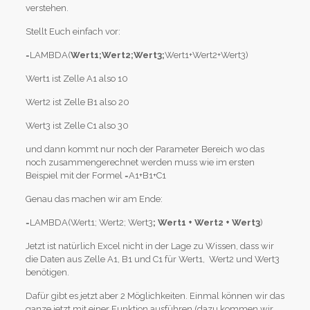
verstehen.
Stellt Euch einfach vor:
=LAMBDA(
Wert1;Wert2;Wert3;
Wert1+Wert2+Wert3)
Wert1 ist Zelle A1 also 10
Wert2 ist Zelle B1 also 20
Wert3 ist Zelle C1 also 30
und dann kommt nur noch der Parameter Bereich wo das
noch zusammengerechnet werden muss wie im ersten
Beispiel mit der Formel =A1+B1+C1
Genau das machen wir am Ende:
=LAMBDA(Wert1; Wert2; Wert3
; Wert1 + Wert2 + Wert3
)
Jetzt ist natürlich Excel nicht in der Lage zu Wissen, dass wir
die Daten aus Zelle A1, B1 und C1 für Wert1, Wert2 und Wert3
benötigen.
Dafür gibt es jetzt aber 2 Möglichkeiten. Einmal können wir das
ganze jetzt mit einer Funktion ausführen (dazu kommen wir