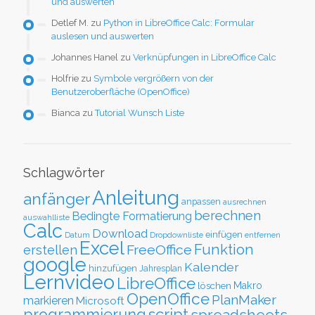
und auswerten
Detlef M.
zu
Python in LibreOffice Calc: Formular
auslesen und auswerten
Johannes Hanel
zu
Verknüpfungen in LibreOffice Calc
Holfrie
zu
Symbole vergrößern von der
Benutzeroberfläche (OpenOffice)
Bianca
zu
Tutorial Wunsch Liste
Schlagwörter
Anleitung
anfänger
anpassen
ausrechnen
berechnen
Bedingte Formatierung
auswahlliste
Calc
Download
einfügen
Datum
Dropdownliste
entfernen
Excel
Funktion
FreeOffice
erstellen
google
Kalender
hinzufügen
Jahresplan
Lernvideo
LibreOffice
löschen
Makro
OpenOffice
PlanMaker
markieren
Microsoft
script
programmierung
spreadsheets