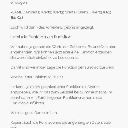
eintragen:
=LAMBDA(Wert1; Wert2; Wert3
;
Wert1 + Wert2 + Wert3 )
(A1;
B1; C1)
Euch wird dann das korrekte Ergebnis angezeigt.
Lambda Funktion als Funktion
Wir haben ja gerade die Werte der Zellen A1, B1 und C1 hinten
angehangen. Wir können jetzt aber eine Funktion erzeugen
die wesentlich einfacher zu bedienen ist.
Damit sind wir in der Lage die Funktion genau so aufzurufen:
=MeineErsteFunktion(A1;B1;C1)
Ihr kennt ja die Möglichkeit einer Funktion die Werte
anzugeben, wie Ihr das zum Beispiel bei Summe macht. Ihr
könnt dann mit Euren eigenen Funktionsnamen diese
Funktion ausführen.
Wie das geht. Ganz einfach.
Kopiert Euch die Formel ohne die angehängten Daten, also
nur: