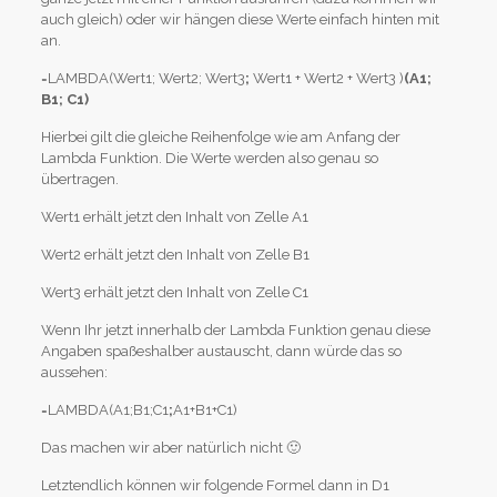
auch gleich) oder wir hängen diese Werte einfach hinten mit
an.
=LAMBDA(Wert1; Wert2; Wert3
;
Wert1 + Wert2 + Wert3 )
(A1;
B1; C1)
Hierbei gilt die gleiche Reihenfolge wie am Anfang der
Lambda Funktion. Die Werte werden also genau so
übertragen.
Wert1 erhält jetzt den Inhalt von Zelle A1
Wert2 erhält jetzt den Inhalt von Zelle B1
Wert3 erhält jetzt den Inhalt von Zelle C1
Wenn Ihr jetzt innerhalb der Lambda Funktion genau diese
Angaben spaßeshalber austauscht, dann würde das so
aussehen:
=LAMBDA(A1;B1;C1
;
A1+B1+C1)
Das machen wir aber natürlich nicht 🙂
Letztendlich können wir folgende Formel dann in D1