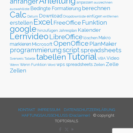
Anleitung
anfänger
anpassen
ausrechnen
berechnen
Bedingte Formatierung
auswahlliste
Calc
Download
einfügen
Datum
Dropdownliste
entfernen
Excel
Funktion
FreeOffice
erstellen
google
Kalender
hinzufügen
Jahresplan
Lernvideo
LibreOffice
löschen
Makro
OpenOffice
PlanMaker
markieren
Microsoft
script
programmierung
spreadsheets
Tutorial
tabellen
Video
VBA
Sverweis
Tabelle
Zelle
wps spreadsheets
Zeilen
Wenn Funktion
Wenn
Word
Zellen
KONTAKT
IMPRESSUM
DATENSCHUTZERKLÄRUNG
HAFTUNGSAUSSCHLUSS (Disclaimer)
© copyright
TOPTORIALS