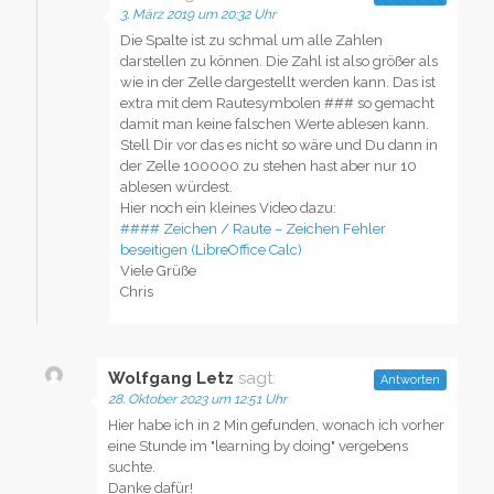
3. März 2019 um 20:32 Uhr
Die Spalte ist zu schmal um alle Zahlen
darstellen zu können. Die Zahl ist also größer als
wie in der Zelle dargestellt werden kann. Das ist
extra mit dem Rautesymbolen ### so gemacht
damit man keine falschen Werte ablesen kann.
Stell Dir vor das es nicht so wäre und Du dann in
der Zelle 100000 zu stehen hast aber nur 10
ablesen würdest.
Hier noch ein kleines Video dazu:
#### Zeichen / Raute – Zeichen Fehler
beseitigen (LibreOffice Calc)
Viele Grüße
Chris
Wolfgang Letz
sagt:
Antworten
28. Oktober 2023 um 12:51 Uhr
Hier habe ich in 2 Min gefunden, wonach ich vorher
eine Stunde im "learning by doing" vergebens
suchte.
Danke dafür!