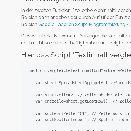
In der zweiten Funktion "zellenbereichInhaltLoesch
Bereich dann angeben der durch Aufruf der Funktion
Bereich
Google Tabellen Script Programmierung / 
Dieses Tutorial ist extra für Anfänger die sic
noch nicht so viel beschäftigt haben und zeigt die F
Hier das Script "Textinhalt verg
function vergleicheTextinhaltUndMarkiereZelle
    var sheet=SpreadsheetApp.getActiveSpreadsheet().getSheetByName("Tabellenblatt1");

    var startzeile=2; // Zeile ab der die Suche beginnen soll

    var endzeile=sheet.getLastRow(); // Zeile in der die Suche beendet wird

    var suchwortZelle="C1"; // Zelle wo sich das Suchwort befindet

    var suchSpaltenIndex=1; // Spalte in der gesucht wird
