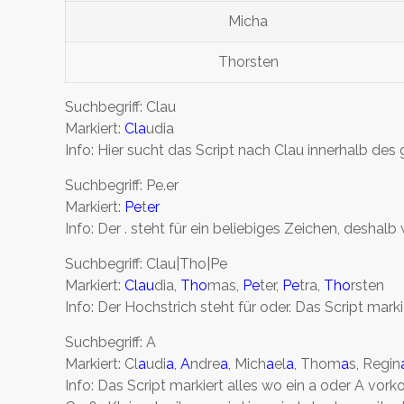
Micha
Thorsten
Suchbegriff: Clau
Markiert:
Cla
udia
Info: Hier sucht das Script nach Clau innerhalb de
Suchbegriff: Pe.er
Markiert:
Pe
t
er
Info: Der . steht für ein beliebiges Zeichen, deshal
Suchbegriff: Clau|Tho|Pe
Markiert:
Clau
dia,
Tho
mas,
Pe
ter,
Pe
tra,
Tho
rsten
Info: Der Hochstrich steht für oder. Das Script ma
Suchbegriff: A
Markiert: Cl
a
udi
a
,
A
ndre
a
, Mich
a
el
a
, Thom
a
s, Regin
Info: Das Script markiert alles wo ein a oder A vor