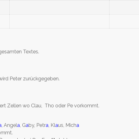
s gesamten Textes.
b wird Peter zurückgegeben.
rkiert Zellen wo Clau, Tho oder Pe vorkommt.
a
, Angel
a
, G
a
by, Petr
a
, Kl
a
us, Mich
a
kommt.