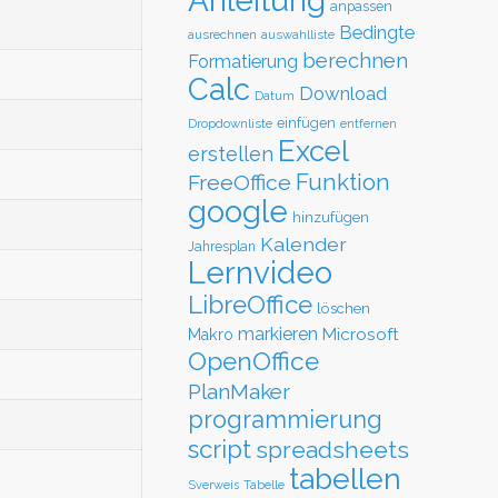
Anleitung
anpassen
Bedingte
ausrechnen
auswahlliste
berechnen
Formatierung
Calc
Download
Datum
einfügen
Dropdownliste
entfernen
Excel
erstellen
Funktion
FreeOffice
google
hinzufügen
Kalender
Jahresplan
Lernvideo
LibreOffice
löschen
markieren
Microsoft
Makro
OpenOffice
PlanMaker
programmierung
script
spreadsheets
tabellen
Sverweis
Tabelle