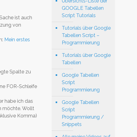
Übersichts-Liste der
GOOGLE Tabellen
Script Tutorials
 Sache ist auch
utzung von
Tutorials über Google
Tabellen Script –
n:
Mein erstes
Programmierung
Tutorials über Google
Tabellen
egte Spalte zu
Google Tabellen
Script
eine FOR-Schleife
Programmierung
er habe ich das
Google Tabellen
n möchte. Wollt
Script
inklusive Komma)
Programmierung /
Snippets
Alle meine Videos auf