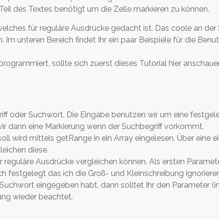
 Teil des Textes benötigt um die Zelle markieren zu können.
welches für reguläre Ausdrücke gedacht ist. Das coole an der
m unteren Bereich findet Ihr ein paar Beispiele für die Ben
programmiert, sollte sich zuerst dieses Tutorial hier anschaue
griff oder Suchwort. Die Eingabe benutzen wir um eine festgel
ir dann eine Markierung wenn der Suchbegriff vorkommt.
oll wird mittels getRange in ein Array eingelesen. Über eine 
gleichen diese.
r reguläre Ausdrücke vergleichen können. Als ersten Paramet
 festgelegt das ich die Groß- und Kleinschreibung ignoriere
s Suchwort eingegeben habt, dann solltet Ihr den Parameter (
ung wieder beachtet.