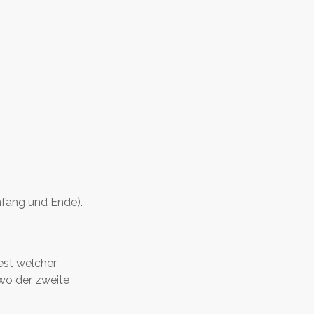
nfang und Ende).
fest welcher
wo der zweite