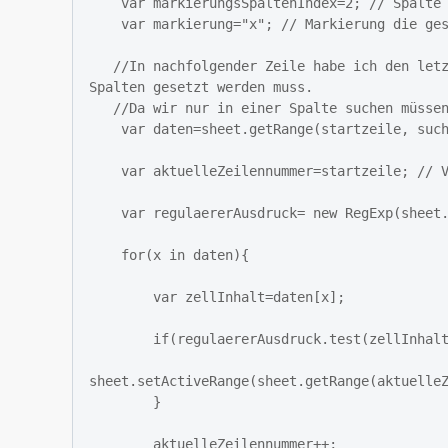
    var markierungsSpaltenIndex=2; // Spalte in der die Markierung gesetzt werden soll

    var markierung="x"; // Markierung die gesetzt werden soll

   //In nachfolgender Zeile habe ich den letzten Parameter von getRange auf 1 gesetzt, da hier die Anzahl der 
Spalten gesetzt werden muss.

   //Da wir nur in einer Spalte suchen müssen sollte hier auch eine 1 stehen.

    var daten=sheet.getRange(startzeile, suchSpaltenIndex, endzeile, 1).getValues(); // Daten holen

    var aktuelleZeilennummer=startzeile; // Variable die anzeigt in welcher Zeile wir uns befinden

    var regulaererAusdruck= new RegExp(sheet.getRange(suchwortZelle).getValue(),"i");

    for(x in daten){

        var zellInhalt=daten[x];

        if(regulaererAusdruck.test(zellInhalt)){

sheet.setActiveRange(sheet.getRange(aktuelleZ
        }

        aktuelleZeilennummer++;
