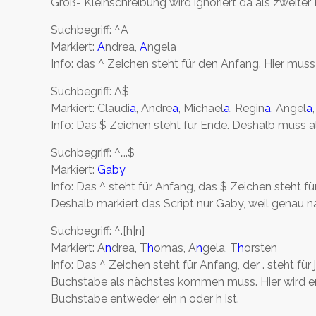
Groß- Kleinschreibung wird ignoriert da als zweiter 
Suchbegriff: ^A
Markiert:
A
ndrea,
A
ngela
Info: das ^ Zeichen steht für den Anfang. Hier mu
Suchbegriff: A$
Markiert: Claudi
a
, Andre
a
, Michael
a
, Regin
a
, Angel
a
Info: Das $ Zeichen steht für Ende. Deshalb muss 
Suchbegriff: ^….$
Markiert:
Gaby
Info: Das ^ steht für Anfang, das $ Zeichen steht für
Deshalb markiert das Script nur Gaby, weil genau 
Suchbegriff: ^.[h|n]
Markiert: A
n
drea, T
h
omas, A
n
gela, T
h
orsten
Info: Das ^ Zeichen steht für Anfang, der . steht f
Buchstabe als nächstes kommen muss. Hier wird ent
Buchstabe entweder ein n oder h ist.