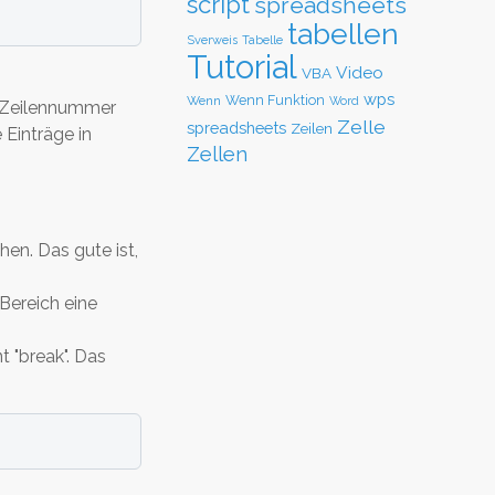
script
spreadsheets
tabellen
Sverweis
Tabelle
Tutorial
Video
VBA
wps
Wenn Funktion
Wenn
Word
e Zeilennummer
Zelle
spreadsheets
Zeilen
Einträge in
Zellen
en. Das gute ist,
Bereich eine
t "break". Das