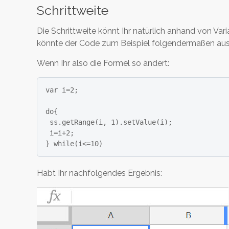
Schrittweite
Die Schrittweite könnt Ihr natürlich anhand von Vari
könnte der Code zum Beispiel folgendermaßen au
Wenn Ihr also die Formel so ändert:
var i=2;

do{

 ss.getRange(i, 1).setValue(i);

 i=i+2;

} while(i<=10)
Habt Ihr nachfolgendes Ergebnis: