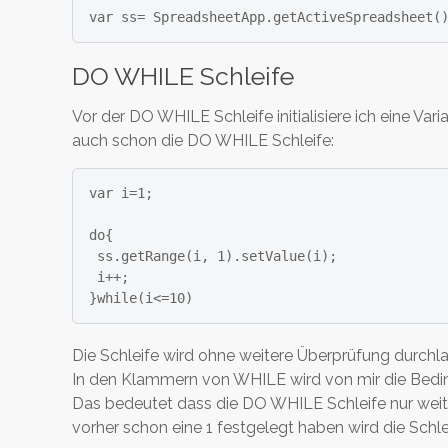
var ss= SpreadsheetApp.getActiveSpreadsheet(
DO WHILE Schleife
Vor der DO WHILE Schleife initialisiere ich eine V
auch schon die DO WHILE Schleife:
var i=1;

do{

 ss.getRange(i, 1).setValue(i);

 i++;

}while(i<=10)
Die Schleife wird ohne weitere Überprüfung durch
In den Klammern von WHILE wird von mir die Bedi
Das bedeutet dass die DO WHILE Schleife nur weiterh
vorher schon eine 1 festgelegt haben wird die Schle