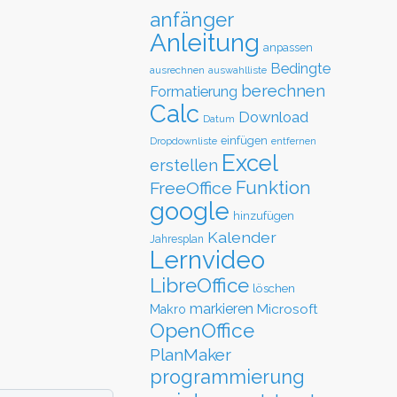
anfänger
Anleitung
anpassen
Bedingte
ausrechnen
auswahlliste
berechnen
Formatierung
Calc
Download
Datum
einfügen
Dropdownliste
entfernen
Excel
erstellen
Funktion
FreeOffice
google
hinzufügen
Kalender
Jahresplan
Lernvideo
LibreOffice
löschen
markieren
Microsoft
Makro
OpenOffice
PlanMaker
programmierung