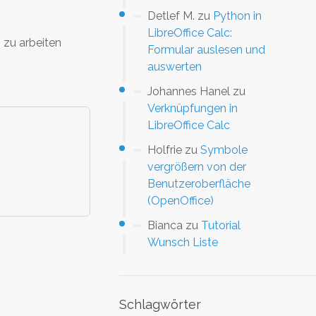
Detlef M.
zu
Python in
LibreOffice Calc:
 zu arbeiten
Formular auslesen und
auswerten
Johannes Hanel
zu
Verknüpfungen in
LibreOffice Calc
Holfrie
zu
Symbole
vergrößern von der
Benutzeroberfläche
(OpenOffice)
Bianca
zu
Tutorial
Wunsch Liste
Schlagwörter