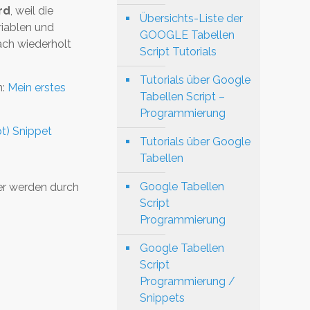
rd
, weil die
Übersichts-Liste der
riablen und
GOOGLE Tabellen
ach wiederholt
Script Tutorials
Tutorials über Google
n:
Mein erstes
Tabellen Script –
Programmierung
t) Snippet
Tutorials über Google
Tabellen
Google Tabellen
ier werden durch
Script
Programmierung
Google Tabellen
Script
Programmierung /
Snippets