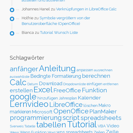
auslesen und auswerten
Johannes Hanel
zu
Verknüpfungen in LibreOffice Calc
Holfrie
zu
Symbole vergrößern von der
Benutzeroberfläche (OpenOffice)
Bianca
zu
Tutorial Wunsch Liste
Schlagwörter
Anleitung
anfänger
anpassen
ausrechnen
berechnen
Bedingte Formatierung
auswahlliste
Calc
Download
einfügen
Datum
Dropdownliste
entfernen
Excel
Funktion
FreeOffice
erstellen
google
Kalender
hinzufügen
Jahresplan
Lernvideo
LibreOffice
löschen
Makro
OpenOffice
PlanMaker
markieren
Microsoft
script
programmierung
spreadsheets
Tutorial
tabellen
Video
VBA
Sverweis
Tabelle
Zelle
wps spreadsheets
Zeilen
Wenn Funktion
Wenn
Word