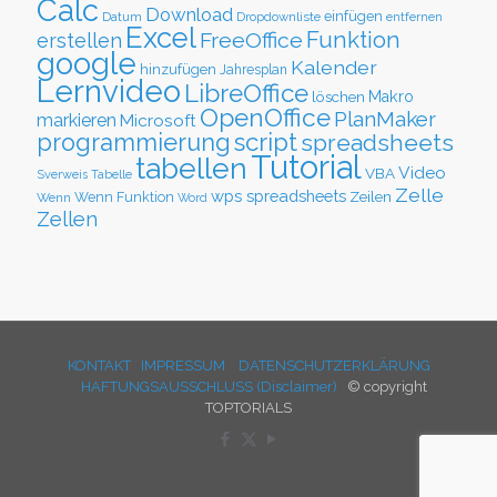
Calc
Download
einfügen
Datum
Dropdownliste
entfernen
Excel
Funktion
FreeOffice
erstellen
google
Kalender
hinzufügen
Jahresplan
Lernvideo
LibreOffice
löschen
Makro
OpenOffice
PlanMaker
markieren
Microsoft
script
programmierung
spreadsheets
Tutorial
tabellen
Video
VBA
Sverweis
Tabelle
Zelle
wps spreadsheets
Zeilen
Wenn Funktion
Wenn
Word
Zellen
KONTAKT
IMPRESSUM
DATENSCHUTZERKLÄRUNG
HAFTUNGSAUSSCHLUSS (Disclaimer)
© copyright
TOPTORIALS