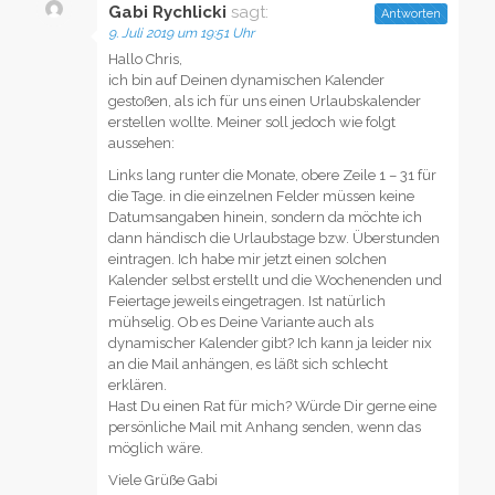
Gabi Rychlicki
sagt:
Antworten
9. Juli 2019 um 19:51 Uhr
Hallo Chris,
ich bin auf Deinen dynamischen Kalender
gestoßen, als ich für uns einen Urlaubskalender
erstellen wollte. Meiner soll jedoch wie folgt
aussehen:
Links lang runter die Monate, obere Zeile 1 – 31 für
die Tage. in die einzelnen Felder müssen keine
Datumsangaben hinein, sondern da möchte ich
dann händisch die Urlaubstage bzw. Überstunden
eintragen. Ich habe mir jetzt einen solchen
Kalender selbst erstellt und die Wochenenden und
Feiertage jeweils eingetragen. Ist natürlich
mühselig. Ob es Deine Variante auch als
dynamischer Kalender gibt? Ich kann ja leider nix
an die Mail anhängen, es läßt sich schlecht
erklären.
Hast Du einen Rat für mich? Würde Dir gerne eine
persönliche Mail mit Anhang senden, wenn das
möglich wäre.
Viele Grüße Gabi