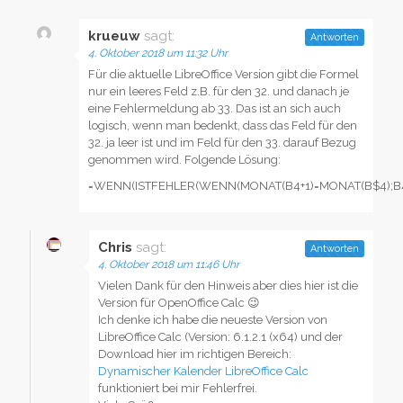
krueuw
sagt:
Antworten
4. Oktober 2018 um 11:32 Uhr
Für die aktuelle LibreOffice Version gibt die Formel
nur ein leeres Feld z.B. für den 32. und danach je
eine Fehlermeldung ab 33. Das ist an sich auch
logisch, wenn man bedenkt, dass das Feld für den
32. ja leer ist und im Feld für den 33. darauf Bezug
genommen wird. Folgende Lösung:
=WENN(ISTFEHLER(WENN(MONAT(B4+1)=MONAT(B$4);B4+1;
Chris
sagt:
Antworten
4. Oktober 2018 um 11:46 Uhr
Vielen Dank für den Hinweis aber dies hier ist die
Version für OpenOffice Calc 😉
Ich denke ich habe die neueste Version von
LibreOffice Calc (Version: 6.1.2.1 (x64) und der
Download hier im richtigen Bereich:
Dynamischer Kalender LibreOffice Calc
funktioniert bei mir Fehlerfrei.