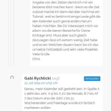
Angabe von den Zellen damit ich mir ein
besseres Bild machen kann. Wenn es die Zeit
zulässt mache ich dann darüber nochmal ein
Tutorial, weil es bestimmt einige Leute gibt die
den Kalender auch gerne anders herum
haben möchten. Bei Dir interessiert mich vor
allem wo die leeren Bereiche für Deine
Einträge sind. Muss aber auch gleich
dazusagen dass ich extrem wenig Zeit habe
und es ein Weilchen dauern kann bis ich das
umsetze (Vollzeitjob und sehr viele Projekte).
Viele Grüße
Chris
Gabi Rychlicki
sagt:
Antworten
13. Juli 2019 um 17:15 Uhr
Genau, mein Kalender soll gedreht sein. In Spalte A
1 steht das Jahr. A 9 bis A 20 die Monate, B 7 bis AF
7 das Datum also die Zahl 1 bis 31.
Wochenenden und Feiertage würde ich farblich
markieren wollen.