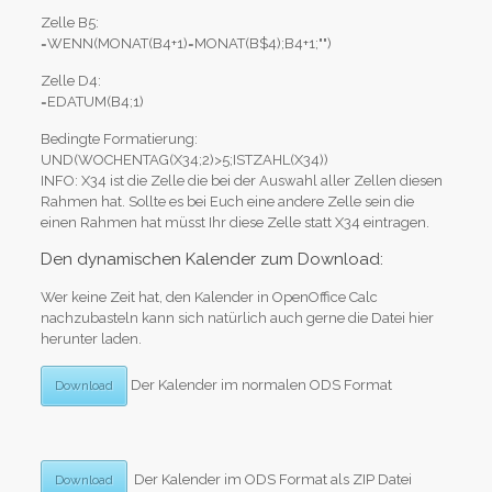
Zelle B5:
=WENN(MONAT(B4+1)=MONAT(B$4);B4+1;"")
Zelle D4:
=EDATUM(B4;1)
Bedingte Formatierung:
UND(WOCHENTAG(X34;2)>5;ISTZAHL(X34))
INFO: X34 ist die Zelle die bei der Auswahl aller Zellen diesen
Rahmen hat. Sollte es bei Euch eine andere Zelle sein die
einen Rahmen hat müsst Ihr diese Zelle statt X34 eintragen.
Den dynamischen Kalender zum Download:
Wer keine Zeit hat, den Kalender in OpenOffice Calc
nachzubasteln kann sich natürlich auch gerne die Datei hier
herunter laden.
Der Kalender im normalen ODS Format
Download
Der Kalender im ODS Format als ZIP Datei
Download