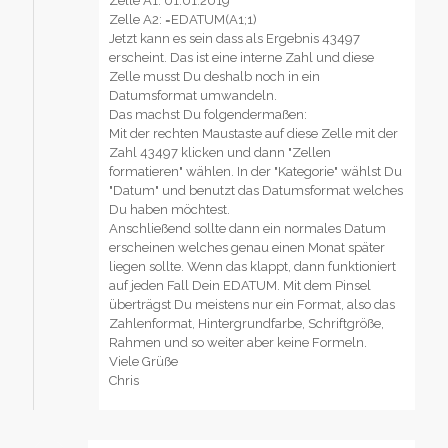
Zelle A1: 01.01.2019
Zelle A2: =EDATUM(A1;1)
Jetzt kann es sein dass als Ergebnis 43497
erscheint. Das ist eine interne Zahl und diese
Zelle musst Du deshalb noch in ein
Datumsformat umwandeln.
Das machst Du folgendermaßen:
Mit der rechten Maustaste auf diese Zelle mit der
Zahl 43497 klicken und dann "Zellen
formatieren" wählen. In der "Kategorie" wählst Du
"Datum" und benutzt das Datumsformat welches
Du haben möchtest.
Anschließend sollte dann ein normales Datum
erscheinen welches genau einen Monat später
liegen sollte. Wenn das klappt, dann funktioniert
auf jeden Fall Dein EDATUM. Mit dem Pinsel
überträgst Du meistens nur ein Format, also das
Zahlenformat, Hintergrundfarbe, Schriftgröße,
Rahmen und so weiter aber keine Formeln.
Viele Grüße
Chris