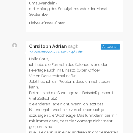
umzuwandeln?
d.H. Anfang des Schuljahres wäre der Monat
September.
Liebe Grüsse Günter
Chrsitoph Adrian
sagt:
Antworten
14. November 2020 um 21:46 Uhr
Hallo Chris,
ich habe die Formeln des Kalenders und der
Feiertage auch im Einsatz. (Open Office)
Vielen Dank erstmal dafür.
Jetzt hab ich ein Problem, dass ich nicht lösen
kann.
Bei mir sind die Sonntage (als Beispiel) gesperrt
(mit Zellschutz)
die anderen Tage nicht. Wenn ich jetzt das
Kalenderjahr wechsele verschieben sich ja
sozusagen die Wochetage. Das führt dann bei mir
mir immer dazu, dass die Sonntage nicht mehr
gesperrt sind
(weil sie dann ja in einer anderen (nicht gesperrten