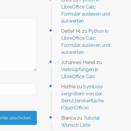
LibreOffice Calc:
Formular auslesen und
auswerten
Detlef M.
zu
Python in
LibreOffice Calc:
Formular auslesen und
auswerten
Johannes Hanel
zu
Verknüpfungen in
LibreOffice Calc
Holfrie
zu
Symbole
vergrößern von der
Benutzeroberfläche
(OpenOffice)
Bianca
zu
Tutorial
Wunsch Liste