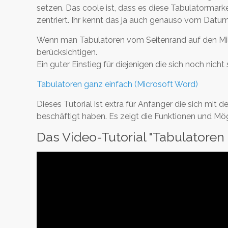
setzen. Das coole ist, dass es diese Tabulatormark
zentriert. Ihr kennt das ja auch genauso vom Datum
Wenn man Tabulatoren vom Seitenrand auf den Mill
berücksichtigen.
Ein guter Einstieg für diejenigen die sich noch nich
Tabulatoren ganz einfach (Microsoft Word)
Dieses Tutorial ist extra für Anfänger die sich 
beschäftigt haben. Es zeigt die Funktionen und Mögli
Das Video-Tutorial "Tabulatoren