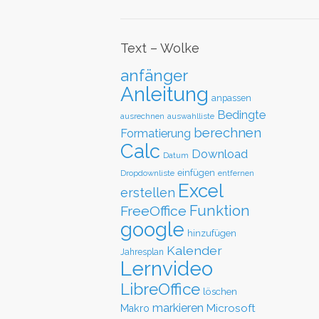
Text – Wolke
anfänger
Anleitung
anpassen
Bedingte
ausrechnen
auswahlliste
berechnen
Formatierung
Calc
Download
Datum
einfügen
Dropdownliste
entfernen
Excel
erstellen
Funktion
FreeOffice
google
hinzufügen
Kalender
Jahresplan
Lernvideo
LibreOffice
löschen
markieren
Microsoft
Makro