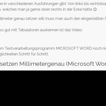
en in verschiedenen Ausführungen gibt. Von links bis rechtsbü
, welches man ja gerne oben rechts in der Ecke hätte 😉
imeter genau setzen will muss man auch den eingestellten S
t so gut mit Tabulatoren auskennen ist das Video:
mit dem Textverarbeitungsprogramm MICROSOFT WORD noch nic
chkeiten Schritt für Schritt.
 setzen Millimetergenau (Microsoft Wor