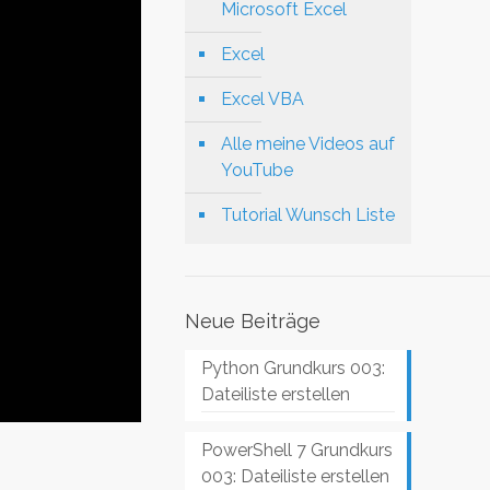
Microsoft Excel
Excel
Excel VBA
Alle meine Videos auf
YouTube
Tutorial Wunsch Liste
Neue Beiträge
Python Grundkurs 003:
Dateiliste erstellen
PowerShell 7 Grundkurs
003: Dateiliste erstellen