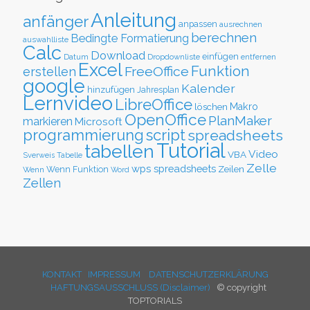
Anleitung
anfänger
anpassen
ausrechnen
berechnen
Bedingte Formatierung
auswahlliste
Calc
Download
einfügen
Datum
Dropdownliste
entfernen
Excel
Funktion
FreeOffice
erstellen
google
Kalender
hinzufügen
Jahresplan
Lernvideo
LibreOffice
löschen
Makro
OpenOffice
PlanMaker
markieren
Microsoft
script
programmierung
spreadsheets
Tutorial
tabellen
Video
VBA
Sverweis
Tabelle
Zelle
wps spreadsheets
Zeilen
Wenn Funktion
Wenn
Word
Zellen
KONTAKT
IMPRESSUM
DATENSCHUTZERKLÄRUNG
HAFTUNGSAUSSCHLUSS (Disclaimer)
© copyright
TOPTORIALS