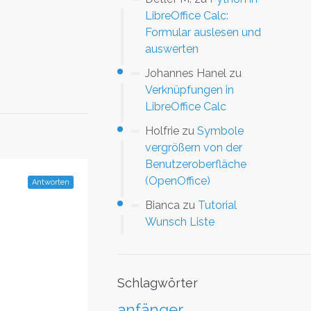
LibreOffice Calc:
Formular auslesen und
auswerten
Johannes Hanel
zu
Verknüpfungen in
LibreOffice Calc
Holfrie
zu
Symbole
vergrößern von der
Benutzeroberfläche
(OpenOffice)
Antworten
Bianca
zu
Tutorial
Wunsch Liste
Schlagwörter
anfänger