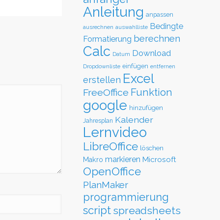
Anleitung
anpassen
Bedingte
ausrechnen
auswahlliste
berechnen
Formatierung
Calc
Download
Datum
einfügen
Dropdownliste
entfernen
Excel
erstellen
Funktion
FreeOffice
google
hinzufügen
Kalender
Jahresplan
Lernvideo
LibreOffice
löschen
markieren
Microsoft
Makro
OpenOffice
PlanMaker
programmierung
script
spreadsheets