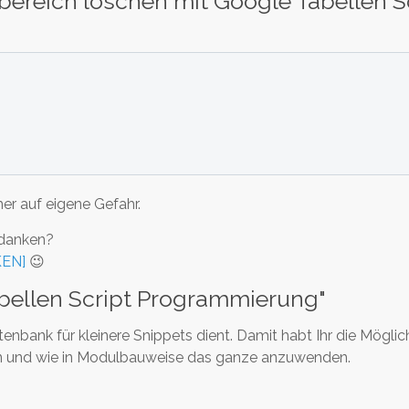
nbereich löschen mit Google Tabellen S
er auf eigene Gefahr.
edanken?
KEN]
😉
 Tabellen Script Programmierung"
Datenbank für kleinere Snippets dient. Damit habt Ihr die Möglic
eren und wie in Modulbauweise das ganze anzuwenden.