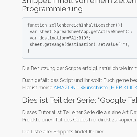
Snippet: Inhalt von einem Zelle
Programmierung
function zellenbereichInhaltLoeschen(){

 var sheet=SpreadsheetApp.getActiveSheet();

 var destination="A1:B10";

 sheet.getRange(destination).setValue("");

}
Die Benutzung der Scripte erfolgt natürlich wie imm
Euch gefällt das Script und Ihr wollt Euch gerne b
Hier ist meine
AMAZON – Wunschliste [HIER KLIC
Dies ist Teil der Serie: "Google
Dieses Tutorial ist Teil einer Serie die als eine Art 
Projekte einen Teil des Codes hier direkt zu kopi
Die Liste aller Snippets findet Ihr hier: