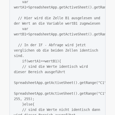
    var 
wertA1=SpreadsheetApp.getActiveSheet().getRange("A
  // Hier wird die Zelle B1 ausgelesen und 
der Wert an die Variable wertB1 zugewiesen

    var 
wertB1=SpreadsheetApp.getActiveSheet().getRange("B
  // In der IF - Abfrage wird jetzt 
verglichen ob die beiden Zellen identisch 
sind.

    if(wertA1==wertB1){

    // sind die Werte identisch wird 
dieser Bereich ausgeführt

SpreadsheetApp.getActiveSheet().getRange("C1").set
SpreadsheetApp.getActiveSheet().getRange("C1").se
255, 255);

    }else{

    // sind die Werte nicht identisch dann 