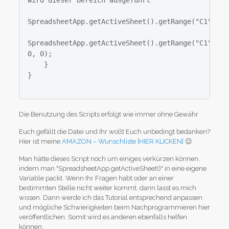
wird dieser Bereich ausgeführt

SpreadsheetApp.getActiveSheet().getRange("C1").se
SpreadsheetApp.getActiveSheet().getRange("C1").se
0, 0);

    }

}

Die Benutzung des Scripts erfolgt wie immer ohne Gewähr
Euch gefällt die Datei und Ihr wollt Euch unbedingt bedanken?
Hier ist meine
AMAZON – Wunschliste [HIER KLICKEN]
😉
Man hätte dieses Script noch um einiges verkürzen können,
indem man "SpreadsheetApp.getActiveSheet()" in eine eigene
Variable packt. Wenn Ihr Fragen habt oder an einer
bestimmten Stelle nicht weiter kommt, dann lasst es mich
wissen. Dann werde ich das Tutorial entsprechend anpassen
und mögliche Schwierigkeiten beim Nachprogrammieren hier
veröffentlichen. Somit wird es anderen ebenfalls helfen
können.