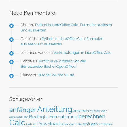
Neue Kommentare
Chris
zu
Python in LibreOffice Calc: Formular auslesen
und auswerten
Detlef M.
zu
Python in LibreOffice Calc: Formular
auslesen und auswerten
Johannes Hanel
zu
Verknüpfungen in LibreOffice Calc
Holfrie
zu
Symbole vergrößern von der
Benutzeroberfläche (OpenOffice)
Bianca
zu
Tutorial Wunsch Liste
Schlagwörter
Anleitung
anfänger
anpassen
ausrechnen
berechnen
Bedingte Formatierung
auswahlliste
Calc
Download
einfügen
Datum
Dropdownliste
entfernen