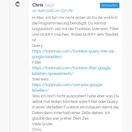
Chris
sagt:
Antworten
20. April 2018 um 7:37 Uhr
Hi Max, ich bin mir nicht sicher ob Du da wirklich
die Programmierung benötigst. Du kannst
unglaublich viel mit der Funktion SVerweis, Filter
und QUERY machen. Wobei QUERY sehr flexibel
ist.
Query:
https://toptorials.com/funktion-query-wie-sql-
google-tabellen/
Filter:
https://toptorials.com/funktion-filter-google-
tabellen-spreadsheets/
SVerweis:
https://toptorials.com/sverweis-google-
tabellen/
Was ich noch nicht ausprobiert habe aber was Du
selbst mal testen könntest wäre Filter oder Query
in einer Verketten Funktion einzubauen damit die
Daten dann innerhalb einer Zelle stehen. Ich
glaube das war ja eher Dein Ziel.
Viele Grüße
Chris