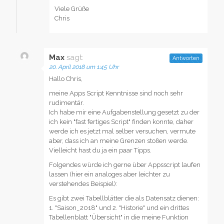
Viele Grüße
Chris
Max
sagt:
Antworten
20. April 2018 um 1:45 Uhr
Hallo Chris,
meine Apps Script Kenntnisse sind noch sehr
rudimentär.
Ich habe mir eine Aufgabenstellung gesetzt zu der
ich kein "fast fertiges Script" finden konnte, daher
werde ich es jetzt mal selber versuchen, vermute
aber, dass ich an meine Grenzen stoßen werde.
Vielleicht hast du ja ein paar Tipps.
Folgendes würde ich gerne über Appsscript laufen
lassen (hier ein analoges aber leichter zu
verstehendes Beispiel):
Es gibt zwei Tabellblätter die als Datensatz dienen:
1. "Saison_2018" und 2. "Historie" und ein drittes
Tabellenblatt "Übersicht" in die meine Funktion