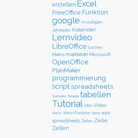
Excel
erstellen
Funktion
FreeOffice
google
hinzufügen
Kalender
Jahresplan
Lernvideo
LibreOffice
löschen
markieren
Microsoft
Makro
OpenOffice
PlanMaker
programmierung
script
spreadsheets
tabellen
Sverweis
Tabelle
Tutorial
Video
VBA
wps
Wenn Funktion
Wenn
Word
Zelle
spreadsheets
Zeilen
Zellen