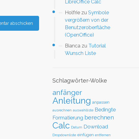
LibreOffice Calc
Holfrie
zu
Symbole
vergrößern von der
Benutzeroberfläche
(OpenOffice)
Bianca
zu
Tutorial
Wunsch Liste
Schlagwörter-Wolke
anfänger
Anleitung
anpassen
Bedingte
ausrechnen
auswahlliste
berechnen
Formatierung
Calc
Download
Datum
einfügen
Dropdownliste
entfernen