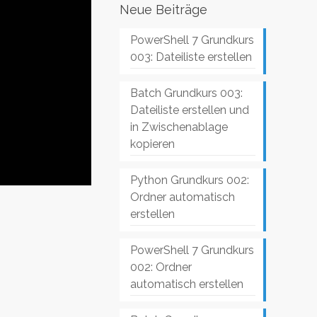
Neue Beiträge
PowerShell 7 Grundkurs
003: Dateiliste erstellen
Batch Grundkurs 003:
Dateiliste erstellen und
in Zwischenablage
kopieren
Python Grundkurs 002:
Ordner automatisch
erstellen
PowerShell 7 Grundkurs
002: Ordner
automatisch erstellen