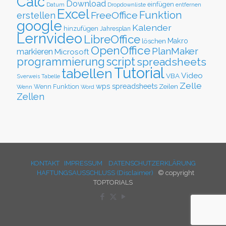
Calc
Download
einfügen
Datum
Dropdownliste
entfernen
Excel
Funktion
FreeOffice
erstellen
google
Kalender
hinzufügen
Jahresplan
Lernvideo
LibreOffice
löschen
Makro
OpenOffice
PlanMaker
markieren
Microsoft
script
programmierung
spreadsheets
Tutorial
tabellen
Video
VBA
Sverweis
Tabelle
Zelle
wps spreadsheets
Zeilen
Wenn Funktion
Wenn
Word
Zellen
KONTAKT
IMPRESSUM
DATENSCHUTZERKLÄRUNG
HAFTUNGSAUSSCHLUSS (Disclaimer)
© copyright
TOPTORIALS