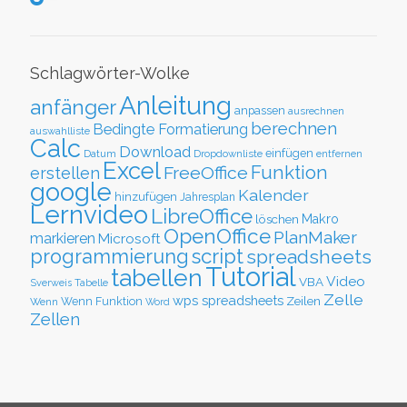
Schlagwörter-Wolke
Anleitung
anfänger
anpassen
ausrechnen
berechnen
Bedingte Formatierung
auswahlliste
Calc
Download
einfügen
Datum
Dropdownliste
entfernen
Excel
Funktion
FreeOffice
erstellen
google
Kalender
hinzufügen
Jahresplan
Lernvideo
LibreOffice
löschen
Makro
OpenOffice
PlanMaker
markieren
Microsoft
script
programmierung
spreadsheets
Tutorial
tabellen
Video
VBA
Sverweis
Tabelle
Zelle
wps spreadsheets
Zeilen
Wenn Funktion
Wenn
Word
Zellen