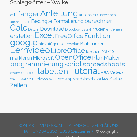
Schlagwörter – Wolke
Anleitung
anfänger
anpassen
ausrechnen
berechnen
Bedingte Formatierung
auswahlliste
Calc
Download
einfügen
Datum
Dropdownliste
entfernen
Excel
Funktion
FreeOffice
erstellen
google
Kalender
hinzufügen
Jahresplan
Lernvideo
LibreOffice
löschen
Makro
OpenOffice
PlanMaker
markieren
Microsoft
script
programmierung
spreadsheets
Tutorial
tabellen
Video
VBA
Sverweis
Tabelle
Zelle
wps spreadsheets
Zeilen
Wenn Funktion
Wenn
Word
Zellen
KONTAKT
IMPRESSUM
DATENSCHUTZERKLÄRUNG
HAFTUNGSAUSSCHLUSS (Disclaimer)
© copyright