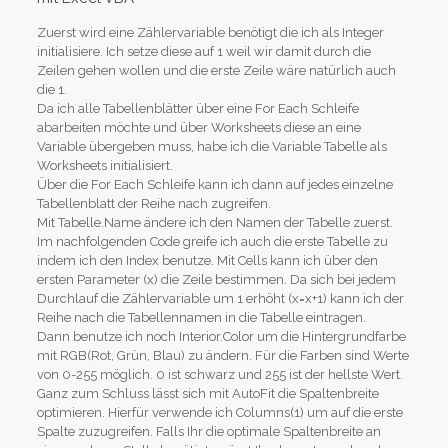
Zuerst wird eine Zählervariable benötigt die ich als Integer
initialisiere. Ich setze diese auf 1 weil wir damit durch die
Zeilen gehen wollen und die erste Zeile wäre natürlich auch
die 1.
Da ich alle Tabellenblätter über eine For Each Schleife
abarbeiten möchte und über Worksheets diese an eine
Variable übergeben muss, habe ich die Variable Tabelle als
Worksheets initialisiert.
Über die For Each Schleife kann ich dann auf jedes einzelne
Tabellenblatt der Reihe nach zugreifen.
Mit Tabelle.Name ändere ich den Namen der Tabelle zuerst.
Im nachfolgenden Code greife ich auch die erste Tabelle zu
indem ich den Index benutze. Mit Cells kann ich über den
ersten Parameter (x) die Zeile bestimmen. Da sich bei jedem
Durchlauf die Zählervariable um 1 erhöht (x=x+1) kann ich der
Reihe nach die Tabellennamen in die Tabelle eintragen.
Dann benutze ich noch Interior.Color um die Hintergrundfarbe
mit RGB(Rot, Grün, Blau) zu ändern. Für die Farben sind Werte
von 0-255 möglich. 0 ist schwarz und 255 ist der hellste Wert.
Ganz zum Schluss lässt sich mit AutoFit die Spaltenbreite
optimieren. Hierfür verwende ich Columns(1) um auf die erste
Spalte zuzugreifen. Falls Ihr die optimale Spaltenbreite an