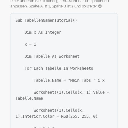
einer anderen Stelle benötigt, müsst Ihr das entsprechend
anpassen. Spalte A ist 1, Spalte B ist 2 und so weiter 😉
Sub TabellenNamenTutorial()

    Dim x As Integer

    x = 1

    Dim Tabelle As Worksheet

    For Each Tabelle In Worksheets

        Tabelle.Name = "Mein Tabs " & x

        Worksheets(1).Cells(x, 1).Value = 
Tabelle.Name

        Worksheets(1).Cells(x, 
1).Interior.Color = RGB(255, 255, 0)
