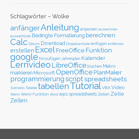
Schlagwörter – Wolke
Anleitung
anfänger
anpassen
ausrechnen
berechnen
Bedingte Formatierung
auswahlliste
Calc
Download
einfügen
Datum
Dropdownliste
entfernen
Excel
Funktion
FreeOffice
erstellen
google
Kalender
hinzufügen
Jahresplan
Lernvideo
LibreOffice
löschen
Makro
OpenOffice
PlanMaker
markieren
Microsoft
script
programmierung
spreadsheets
Tutorial
tabellen
Video
VBA
Sverweis
Tabelle
Zelle
wps spreadsheets
Zeilen
Wenn Funktion
Wenn
Word
Zellen