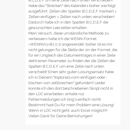
B,C,D,E,F um eine Zelle nach unten verschieben!
Habe das "Strecken" des Kalenders bisher wie folgt
ausgeführt: Zellen der Spalten B,C,D,E,F markiert >
Zellen einfügen > Zellen nach unten verschieben!
Dadurch habe ich in den Spalten B,C,D,E,F die
gewünschten Leerzellen erhalten.
Mein Versuch, diese umständliche Methode zu
verbessern habe ich die WENN-Formel
=WENN(A1=B1:0;1) angewendet, bisher ist es mir
nicht gelungen für die Stelle der 1in der Formel, die
für ein Ungleich des Datumeintrages in einer Zeile
steht einen Parameter zu finden der die Zellen der
Spalten B,C,D,E,F um eine Zelle nach unten
verschiebt! Einen sehr guten Lösungsansatz habe
ich in Deinem "toptorials.com-einfügen-oder-
löschen-von-zellbreichen" gefunden!! Leider
konnte ich den dort beschriebenen Skript nicht in
den LOC einarbeiten, erhalte nur
Fehlermeldungen,ich brig's einfach nicht!
Bestimmt hast Du für mein Problem eine Lösung!
Wenn in LOC nicht geht, auch Excel möglich!!
Vielen Dank für Deine Bemühungen!