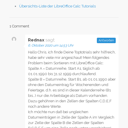
Übersichts-Liste der LibreOffice Calc Tutorials
1 Comment
Rednax
sagt:
Antworten
6. Oktober 2020 um 14:53 Uhr
Hallo Chris, ich finde Deine Toptotrials sehr hilfreich,
habe sehr viele mir angeschaut! Mein folgendes
Problem beim Sortieren mit LibreOffice Calc:
Spalte A = Datumreihe, Start A1, täglich ab
01.01.1990 bis 31.12.1999 durchlaufend.
Spalte B = Datumreihe, Start B1, ab 01.01.1990 aber
ohne den Datumeintrag für Wochenenden und
Feiertage, d.h. es sind in dieser Kalenderreihe (B1
bis…) nur die Arbeitstage als Datum vorhanden.
Dazu gehöhren in den Zellen der Spalten C,D,E,F
noch andere Werte.
Ich möchte nun daß bei ungleichen
Datumeinträgen in Zelle der Spalte A im Vergleich
zur Zelle der Spalte B die Zellen der Spalten