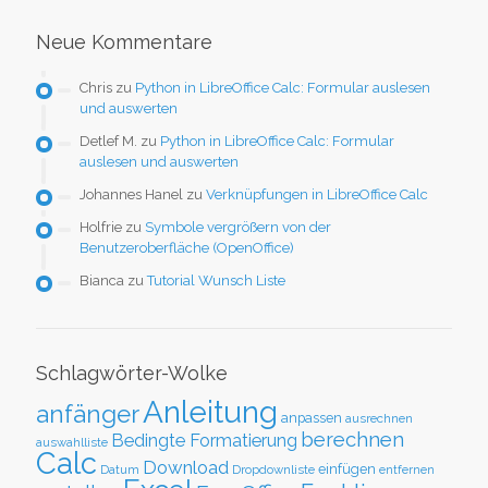
Neue Kommentare
Chris
zu
Python in LibreOffice Calc: Formular auslesen
und auswerten
Detlef M.
zu
Python in LibreOffice Calc: Formular
auslesen und auswerten
Johannes Hanel
zu
Verknüpfungen in LibreOffice Calc
Holfrie
zu
Symbole vergrößern von der
Benutzeroberfläche (OpenOffice)
Bianca
zu
Tutorial Wunsch Liste
Schlagwörter-Wolke
Anleitung
anfänger
anpassen
ausrechnen
berechnen
Bedingte Formatierung
auswahlliste
Calc
Download
einfügen
Datum
Dropdownliste
entfernen