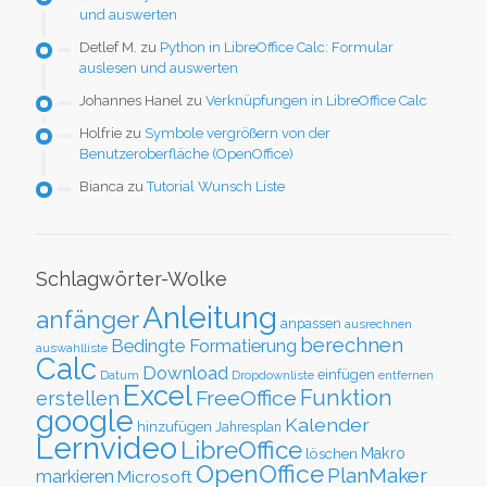
und auswerten
Detlef M.
zu
Python in LibreOffice Calc: Formular
auslesen und auswerten
Johannes Hanel
zu
Verknüpfungen in LibreOffice Calc
Holfrie
zu
Symbole vergrößern von der
Benutzeroberfläche (OpenOffice)
Bianca
zu
Tutorial Wunsch Liste
Schlagwörter-Wolke
Anleitung
anfänger
anpassen
ausrechnen
berechnen
Bedingte Formatierung
auswahlliste
Calc
Download
einfügen
Datum
Dropdownliste
entfernen
Excel
Funktion
FreeOffice
erstellen
google
Kalender
hinzufügen
Jahresplan
Lernvideo
LibreOffice
löschen
Makro
OpenOffice
PlanMaker
markieren
Microsoft