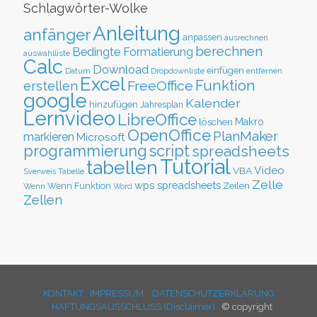
Schlagwörter-Wolke
Anleitung
anfänger
anpassen
ausrechnen
berechnen
Bedingte Formatierung
auswahlliste
Calc
Download
einfügen
Datum
Dropdownliste
entfernen
Excel
Funktion
FreeOffice
erstellen
google
Kalender
hinzufügen
Jahresplan
Lernvideo
LibreOffice
löschen
Makro
OpenOffice
PlanMaker
markieren
Microsoft
script
programmierung
spreadsheets
Tutorial
tabellen
Video
VBA
Sverweis
Tabelle
Zelle
wps spreadsheets
Zeilen
Wenn Funktion
Wenn
Word
Zellen
KONTAKT
IMPRESSUM
DATENSCHUTZERKLÄRUNG
HAFTUNGSAUSSCHLUSS (Disclaimer)
© copyright