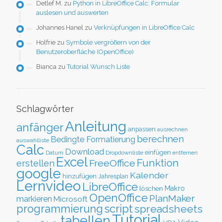
Detlef M.
zu
Python in LibreOffice Calc: Formular
auslesen und auswerten
Johannes Hanel
zu
Verknüpfungen in LibreOffice Calc
Holfrie
zu
Symbole vergrößern von der
Benutzeroberfläche (OpenOffice)
Bianca
zu
Tutorial Wunsch Liste
Schlagwörter
Anleitung
anfänger
anpassen
ausrechnen
berechnen
Bedingte Formatierung
auswahlliste
Calc
Download
einfügen
Datum
Dropdownliste
entfernen
Excel
Funktion
FreeOffice
erstellen
google
Kalender
hinzufügen
Jahresplan
Lernvideo
LibreOffice
löschen
Makro
OpenOffice
PlanMaker
markieren
Microsoft
script
programmierung
spreadsheets
Tutorial
tabellen