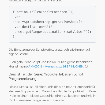
Tabellen Script Programmierung
function zellenInhaltLoeschen(){

 var 
sheet=SpreadsheetApp.getActiveSheet();

 var destination="A1";

 sheet.getRange(destination).setValue("");

}
Die Benutzung der Scripte erfolgt natürlich wie immer auf
eigene Gefahr.
Euch gefällt das Script und Ihr wollt Euch gerne bedanken?
Hier ist meine
AMAZON – Wunschliste [HIER KLICKEN]
😉
Dies ist Teil der Serie: "Google Tabellen Script
Programmierung"
Dieses Tutorial ist Teil einer Serie die als eine Art Datenbank für
kleinere Snippets dient. Damit habt Ihr die Möglichkeit für Eure
Projekte einen Teil des Codes hier direkt zu kopieren und wie in
Modulbauweise das ganze anzuwenden.