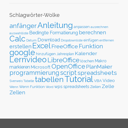
Schlagwörter-Wolke
Anleitung
anfänger
anpassen
ausrechnen
berechnen
Bedingte Formatierung
auswahlliste
Calc
Download
einfügen
Datum
Dropdownliste
entfernen
Excel
Funktion
FreeOffice
erstellen
google
Kalender
hinzufügen
Jahresplan
Lernvideo
LibreOffice
löschen
Makro
OpenOffice
PlanMaker
markieren
Microsoft
script
programmierung
spreadsheets
Tutorial
tabellen
Video
VBA
Sverweis
Tabelle
Zelle
wps spreadsheets
Zeilen
Wenn Funktion
Wenn
Word
Zellen