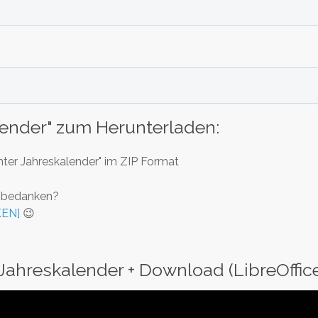
lender" zum Herunterladen:
hter Jahreskalender" im ZIP Format
t bedanken?
KEN]
😉
 Jahreskalender + Download (LibreOffic