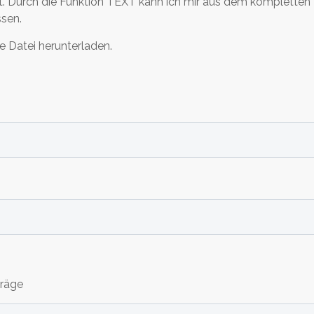
. Durch die Funktion TEXT kann ich mir aus dem kompletten
sen.
ge Datei herunterladen.
träge