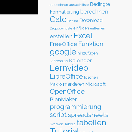
Bedingte
ausrechnen
auswahlliste
berechnen
Formatierung
Calc
Download
Datum
einfügen
Dropdownliste
entfernen
Excel
erstellen
Funktion
FreeOffice
google
hinzufügen
Kalender
Jahresplan
Lernvideo
LibreOffice
löschen
markieren
Microsoft
Makro
OpenOffice
PlanMaker
programmierung
script
spreadsheets
tabellen
Sverweis
Tabelle
Tutorial