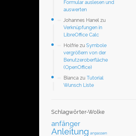
Formular auslesen und
auswerten
Johannes Hanel
zu
Verknüpfungen in
LibreOffice Calc
Holfrie
zu
Symbole
vergrößern von der
Benutzeroberfläche
(OpenOffice)
Bianca
zu
Tutorial
Wunsch Liste
Schlagwörter-Wolke
anfänger
Anleitung
anpassen