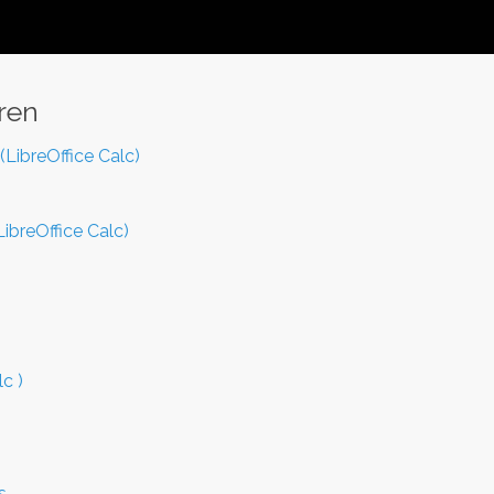
ren
LibreOffice Calc)
LibreOffice Calc)
c )
s