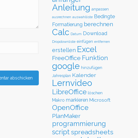
Anleitung
anpassen
Bedingte
ausrechnen
auswahlliste
berechnen
Formatierung
Calc
Download
Datum
einfügen
Dropdownliste
entfernen
Excel
erstellen
Funktion
FreeOffice
google
hinzufügen
Kalender
Jahresplan
Lernvideo
LibreOffice
löschen
markieren
Microsoft
Makro
OpenOffice
PlanMaker
programmierung
script
spreadsheets