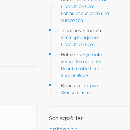
LibreOffice Calc:
Formular auslesen und
auswerten
Johannes Hanel
zu
Verknüpfungen in
LibreOffice Calc
Holfrie
zu
Symbole
vergrößern von der
Benutzeroberfläche
(OpenOffice)
Bianca
zu
Tutorial
Wunsch Liste
Schlagwörter
anfänger