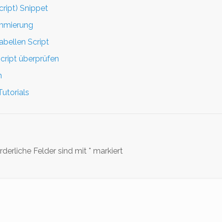
ript) Snippet
ammierung
abellen Script
cript überprüfen
n
utorials
rderliche Felder sind mit
*
markiert