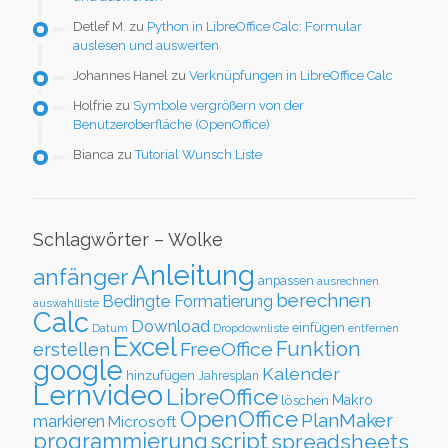
Detlef M.
zu
Python in LibreOffice Calc: Formular
auslesen und auswerten
Johannes Hanel
zu
Verknüpfungen in LibreOffice Calc
Holfrie
zu
Symbole vergrößern von der
Benutzeroberfläche (OpenOffice)
Bianca
zu
Tutorial Wunsch Liste
Schlagwörter – Wolke
Anleitung
anfänger
anpassen
ausrechnen
berechnen
Bedingte Formatierung
auswahlliste
Calc
Download
einfügen
Datum
Dropdownliste
entfernen
Excel
Funktion
FreeOffice
erstellen
google
Kalender
hinzufügen
Jahresplan
Lernvideo
LibreOffice
löschen
Makro
OpenOffice
PlanMaker
markieren
Microsoft
script
programmierung
spreadsheets