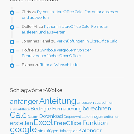
Chris
zu
Python in LibreOffice Calc: Formular auslesen
und auswerten
Detlef M.
zu
Python in LibreOffice Calc: Formular
auslesen und auswerten
Johannes Hanel
zu
Verknüpfungen in LibreOffice Calc
Holfrie
zu
Symbole vergrößern von der
Benutzeroberfläche (OpenOffice)
Bianca
zu
Tutorial Wunsch Liste
Schlagwörter-Wolke
Anleitung
anfänger
anpassen
ausrechnen
berechnen
Bedingte Formatierung
auswahlliste
Calc
Download
einfügen
Datum
Dropdownliste
entfernen
Excel
Funktion
FreeOffice
erstellen
google
Kalender
hinzufügen
Jahresplan