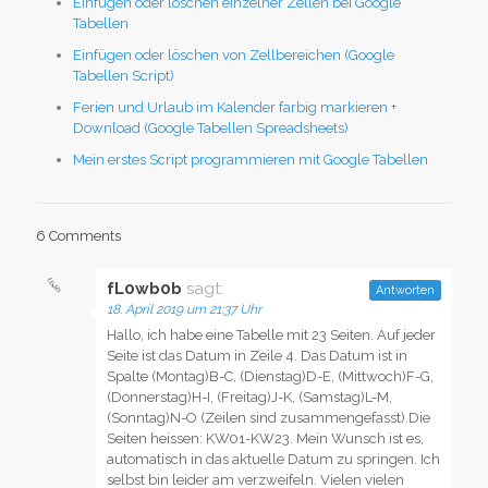
Einfügen oder löschen einzelner Zellen bei Google
Tabellen
Einfügen oder löschen von Zellbereichen (Google
Tabellen Script)
Ferien und Urlaub im Kalender farbig markieren +
Download (Google Tabellen Spreadsheets)
Mein erstes Script programmieren mit Google Tabellen
6 Comments
fL0wb0b
sagt:
Antworten
18. April 2019 um 21:37 Uhr
Hallo, ich habe eine Tabelle mit 23 Seiten. Auf jeder
Seite ist das Datum in Zeile 4. Das Datum ist in
Spalte (Montag)B-C, (Dienstag)D-E, (Mittwoch)F-G,
(Donnerstag)H-I, (Freitag)J-K, (Samstag)L-M,
(Sonntag)N-O (Zeilen sind zusammengefasst).Die
Seiten heissen: KW01-KW23. Mein Wunsch ist es,
automatisch in das aktuelle Datum zu springen. Ich
selbst bin leider am verzweifeln. Vielen vielen