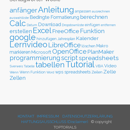
Anleitung
anfänger
anpassen
ausrechnen
berechnen
Bedingte Formatierung
auswahlliste
Calc
Download
einfügen
Datum
Dropdownliste
entfernen
Excel
Funktion
FreeOffice
erstellen
google
Kalender
hinzufügen
Jahresplan
Lernvideo
LibreOffice
löschen
Makro
OpenOffice
PlanMaker
markieren
Microsoft
script
programmierung
spreadsheets
Tutorial
tabellen
Video
VBA
Sverweis
Tabelle
Zelle
wps spreadsheets
Zeilen
Wenn Funktion
Wenn
Word
Zellen
KONTAKT
IMPRESSUM
DATENSCHUTZERKLÄRUNG
HAFTUNGSAUSSCHLUSS (Disclaimer)
© copyright
TOPTORIALS