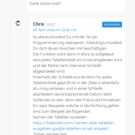
Dank schon mal!!
Chris
sagt:
Antworten
18. April 2019 um 23:09 Uhr
So etwas könntest Du mit der Script-
Programmierung realisieren. Allerdings müsstest
Du dich da ein bisschen mit beschäftigen.
Die Funktion wäre dann in etwa so aufgebaut
dass jedes Tabellenblatt als Array eingelesen wird
und der Reihe nach über eine Schleife
abgearbeitet wird.
Innerhalb der Schleife würde dann für jedes
Tabellenblatt geprüft ob in der Zeile 4 (ebenfalls
als Array einlesen und in einer Schleife
abarbeiten) das entsprechende Datum steht.
Sollte das so sein, dann den Fokus dort hinsetzen.
Ein paar Beispiele welche in die Richtung gehen
sind zum Beispiel die folgenden:
Namen der Tabellen auslesen:
https://toptorials.com/namen-aller-tabellen-
ausgeben-google-tabellen-script-snippet/
Zellen vergleichen: